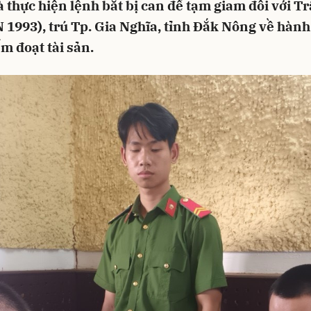
à thực hiện lệnh bắt bị can để tạm giam đối với T
 1993), trú Tp. Gia Nghĩa, tỉnh Đắk Nông về hành 
m đoạt tài sản.