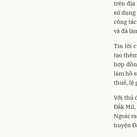
trên đị
sử dụng 
công tác
và đã là
Tin lời 
tạo thêm
hợp đồn
làm hồ s
thuế, lệ 
Với thủ 
Đắk Mil,
Ngoài ra
huyện Đắ