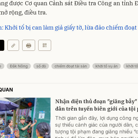
ang được Cơ quan Cảnh sát Điều tra Công an tỉnh 
 mở rộng, điều tra.
 Khởi tố bị can làm giả giấy tờ, lừa đảo chiếm đoạt 
o
Đắk Nông
sổ đỏ
chiếm đoạt tài sản
khởi tố vụ án
khởi tố
 QUAN
Nhận diện thủ đoạn "giăng bẫy"
dân trên tuyến biên giới của tộ
Thời gian gần đây, lợi dụng công n
sự thiếu cảnh giác của người dân, c
tượng tội phạm đang giăng nhiều “