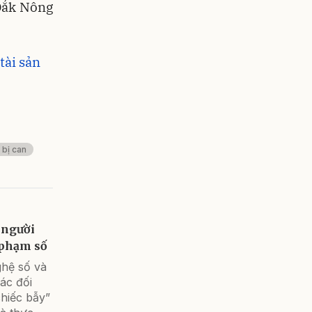
Đắk Nông
tài sản
 bị can
 người
i phạm số
ghệ số và
ác đối
chiếc bẫy”