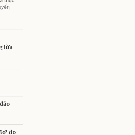
và thực
uyến
 lừa
 đảo
Mơ' do