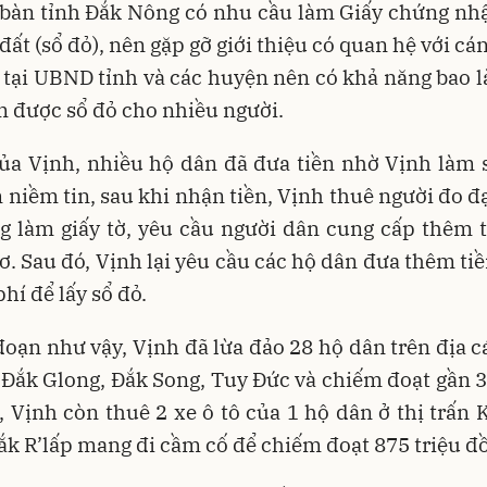
a bàn tỉnh Đắk Nông có nhu cầu làm Giấy chứng nh
đất (sổ đỏ), nên gặp gỡ giới thiệu có quan hệ với cá
 tại UBND tỉnh và các huyện nên có khả năng bao 
m được sổ đỏ cho nhiều người.
của Vịnh, nhiều hộ dân đã đưa tiền nhờ Vịnh làm 
 niềm tin, sau khi nhận tiền, Vịnh thuê người đo đạ
g làm giấy tờ, yêu cầu người dân cung cấp thêm t
ơ. Sau đó, Vịnh lại yêu cầu các hộ dân đưa thêm ti
phí để lấy sổ đỏ.
đoạn như vậy, Vịnh đã lừa đảo 28 hộ dân trên địa 
 Đắk Glong, Đắk Song, Tuy Đức và chiếm đoạt gần 3
, Vịnh còn thuê 2 xe ô tô của 1 hộ dân ở thị trấn 
k R’lấp mang đi cầm c
ố
để chiếm đoạt 875 triệu đ