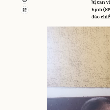
bị can v
Vịnh (SN
đảo chiế