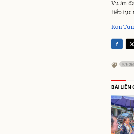
Vụ án đ
tiếp tục
Kon Tum:
lừa đả
BÀI LIÊN