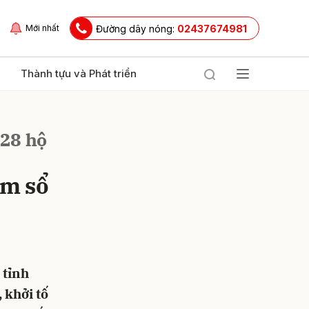
Đường dây nóng:
02437674981
Mới nhất
Thành tựu và Phát triển
 28 hộ
àm sổ
ửi
 tỉnh
 khởi tố