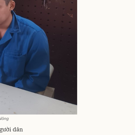
 Nông
người dân