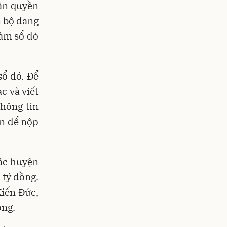
ận quyền
n bộ đang
làm sổ đỏ
sổ đỏ. Để
c và viết
hông tin
ền để nộp
các huyện
 tỷ đồng.
Kiến Đức,
ồng.