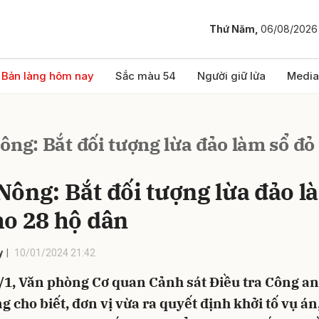
Thứ Năm,
06/08/2026
bình luận
Bản làng hôm nay
Sắc màu 54
Người giữ lửa
Media
ng: Bắt đối tượng lừa đảo làm sổ đỏ
Nông: Bắt đối tượng lừa đảo l
ho 28 hộ dân
Hủy
G
y
10/01/2024 21:42
/1, Văn phòng Cơ quan Cảnh sát Điều tra Công an
 cho biết, đơn vị vừa ra quyết định khởi tố vụ án,