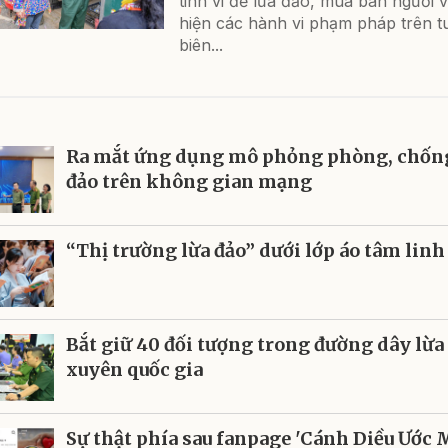
tinh vi để lừa đảo, mua bán người 
hiện các hành vi phạm pháp trên t
biên...
Ra mắt ứng dụng mô phỏng phòng, chống
đảo trên không gian mạng
“Thị trường lừa đảo” dưới lớp áo tâm linh
Bắt giữ 40 đối tượng trong đường dây lừa
xuyên quốc gia
Sự thật phía sau fanpage 'Cánh Diều Ước 