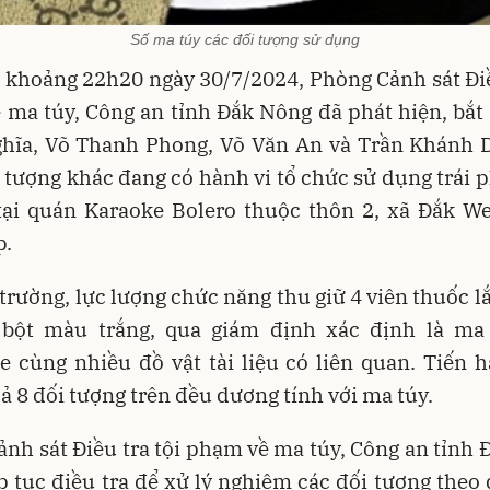
Số ma túy các đối tượng sử dụng
 khoảng 22h20 ngày 30/7/2024, Phòng Cảnh sát Điề
ma túy, Công an tỉnh Đắk Nông đã phát hiện, bắt
hĩa, Võ Thanh Phong, Võ Văn An và Trần Khánh 
i tượng khác đang có hành vi tổ chức sử dụng trái 
tại quán Karaoke Bolero thuộc thôn 2, xã Đắk We
p.
 trường, lực lượng chức năng thu giữ 4 viên thuốc l
 bột màu trắng, qua giám định xác định là ma 
 cùng nhiều đồ vật tài liệu có liên quan. Tiến 
ả 8 đối tượng trên đều dương tính với ma túy.
nh sát Điều tra tội phạm về ma túy, Công an tỉnh
p tục điều tra để xử lý nghiêm các đối tượng theo