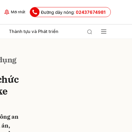
Đường dây nóng:
02437674981
Mới nhất
Thành tựu và Phát triển
 dụng
chức
ke
ửi
Công an
 án,