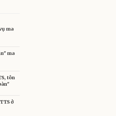
 vụ ma
ắn" ma
S, tôn
bàn"
DTTS ở