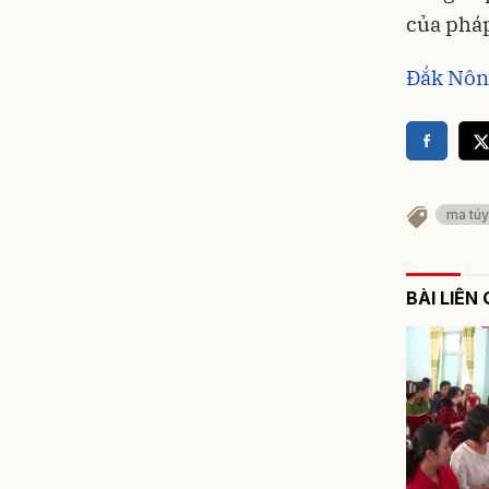
của pháp
Đắk Nông
ma túy
BÀI LIÊN