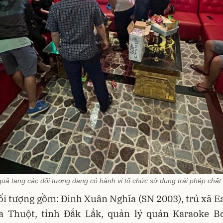
uả tang các đối tượng đang có hành vi tổ chức sử dụng trái phép chất
 tượng gồm: Đinh Xuân Nghĩa (SN 2003), trú xã Ea
 Thuột, tỉnh Đắk Lắk, quản lý quán Karaoke Bo