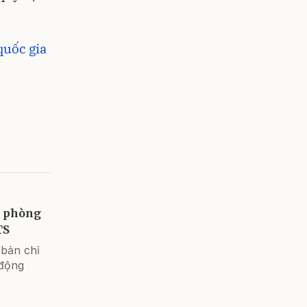
quốc gia
c phòng
TS
bản chỉ
 động