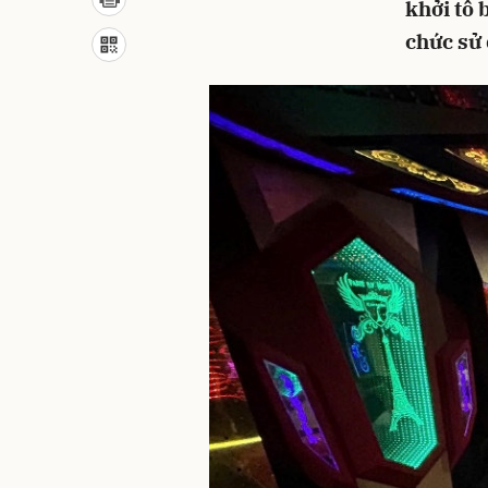
khởi tố 
chức sử