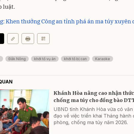
 luật.
: Khen thưởng Công an tỉnh phá án ma túy xuyên 
Đắk Nông
khởi tố vụ án
khởi tố bị can
Karaoke
 QUAN
Khánh Hòa nâng cao nhận thứ
chống ma túy cho đồng bào DT
UBND tỉnh Khánh Hòa vừa có văn 
đạo về việc triển khai Tháng hành
phòng, chống ma túy năm 2026.