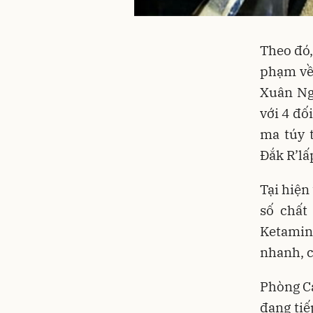
Theo đó,
phạm về 
Xuân Ng
với 4 đố
ma túy 
Đắk R’lấ
Tại hiện
số chất
Ketamine
nhanh, c
Phòng Cả
đang tiế