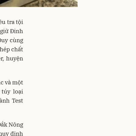
u tra tội
 giữ Đinh
Duy cùng
phép chất
r, huyện
ắc và một
túy loại
hành Test
 Đắk Nông
 quy định