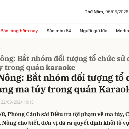
Thứ Năm,
06/08/2026
bình luận
Bản làng hôm nay
Sắc màu 54
Người giữ lửa
Media
ông: Bắt nhóm đối tượng tổ chức sử
y trong quán karaoke
Nông: Bắt nhóm đối tượng tổ 
ụng ma túy trong quán Karao
Hủy
G
22/08/2024 10:10
8, Phòng Cảnh sát Điều tra tội phạm về ma túy, 
 Nông cho biết, đơn vị đã ra quyết định khởi tố vụ