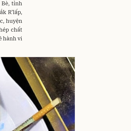
Bè, tỉnh
ắk R’lấp,
c, huyện
phép chất
ề hành vi