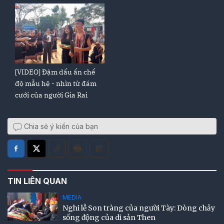
[VIDEO] Đậm dấu ấn chế
độ mẫu hệ - nhìn từ đám
cưới của người Gia Rai
Chia sẻ ý kiến của bạn
TIN LIÊN QUAN
MEDIA
Nghi lễ Son tràng của người Tày: Dòng chảy
sống động của di sản Then