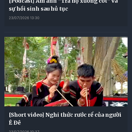
[Podcast] Ám ảnh “Trả nợ xương cốt” và
sự hồi sinh sau hủ tục
23/07/2026 13:30
[Short video] Nghi thức rước rể của người
Ê Đê
23/07/2026 10:37