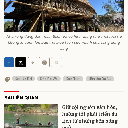
Nhà rông đang dần hoàn thiện và có hình dáng như một lưỡi rìu
khổng lồ vươn lên bầu trời biểu hiện sức mạnh của cộng đồng
làng
Kon Jơ Dri
Đăk Rơ Wa
Kon Tum
dân tộc Ba Na
BÀI LIÊN QUAN
Giữ cội nguồn văn hóa,
hướng tới phát triển du
lịch từ những bến sông
quê