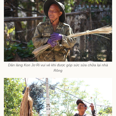
Dân làng Kon Jơ Ri vui vẻ khi được góp sức sửa chữa lại nhà
Rông