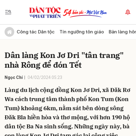
Gửi bình luận
Công tác Dân tộc
Tín ngưỡng tôn giáo
Bản làng hô
Dân làng Kon Jơ Dri "tân trang"
nhà Rông để đón Tết
Ngọc Chí
04/02/2024 05:23
Làng du lịch cộng đồng Kon Jơ Dri, xã Đăk Rơ
Hủy
Gửi
Wa cách trung tâm thành phố Kon Tum (Kon
Tum) khoảng 6km, nằm sát bên dòng sông
Đăk Bla hiền hòa và thơ mộng, với hơn 190 hộ
dân tộc Ba Na sinh sống. Những ngày này, bà
con làng Kon Jơ Dri tạm gác lại công việc