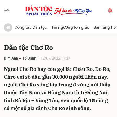
Gửi bình luận
Công tác Dân tộc
Tín ngưỡng tôn giáo
Bản làng hô
Dân tộc Chơ Ro
Kim Anh – Tố Oanh
12/07/2022 17:27
Người Chơ Ro hay còn gọi là: Châu Ro, Dơ Ro,
Chro với số dân gần 30.000 người. Hiện nay,
Hủy
Gửi
người Chơ Ro sống tập trung ở vùng núi thấp
thuộc Tây Nam và Đông Nam tỉnh Ðồng Nai,
tỉnh Bà Rịa – Vũng Tàu, ven quốc lộ 15 cũng
có một số gia đình Chơ Ro sinh sống.