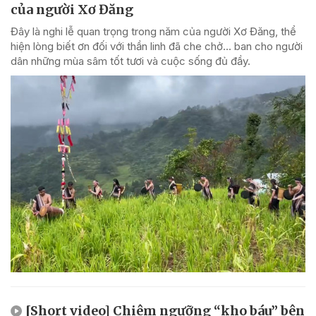
của người Xơ Đăng
Đây là nghi lễ quan trọng trong năm của người Xơ Đăng, thể
hiện lòng biết ơn đối với thần linh đã che chở... ban cho người
dân những mùa sâm tốt tươi và cuộc sống đủ đầy.
[Short video] Chiêm ngưỡng “kho báu” bên