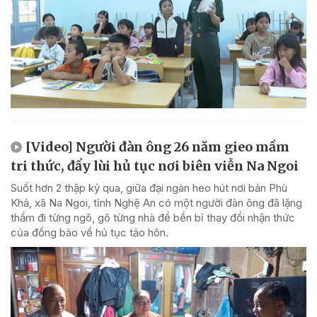
[Video] Người đàn ông 26 năm gieo mầm
tri thức, đẩy lùi hủ tục nơi biên viễn Na Ngoi
Suốt hơn 2 thập kỷ qua, giữa đại ngàn heo hút nơi bản Phù
Khả, xã Na Ngoi, tỉnh Nghệ An có một người đàn ông đã lặng
thầm đi từng ngõ, gõ từng nhà để bền bỉ thay đổi nhận thức
của đồng bào về hủ tục tảo hôn.