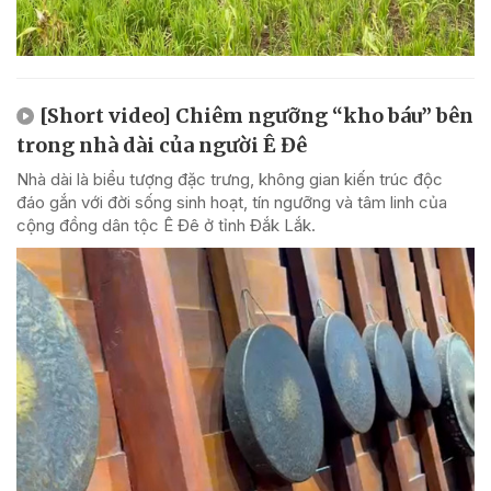
[Short video] Chiêm ngưỡng “kho báu” bên
trong nhà dài của người Ê Đê
Nhà dài là biểu tượng đặc trưng, không gian kiến trúc độc
đáo gắn với đời sống sinh hoạt, tín ngưỡng và tâm linh của
cộng đồng dân tộc Ê Đê ở tỉnh Đắk Lắk.