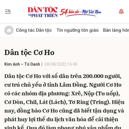
Gửi bình luận
Công tác Dân tộc
Tín ngưỡng tôn giáo
Bản làng hô
Dân tộc Cơ Ho
Kim Anh – Tố Oanh
08/08/2022 16:45
Dân tộc Cơ Ho với số dân trên 200.000 người,
cư trú chủ yếu ở tỉnh Lâm Đồng. Người Cơ Ho
Hủy
Gửi
có các nhóm địa phương: Xrê, Nộp (Tu nốp),
Cơ Dòn, Chil, Lát (Lách), Tơ Ring (Tring). Hiện
nay, đồng bào Cơ Ho cũng đã biết tận dụng và
phát huy lợi thế du lịch văn hóa để cải thiện
sinh kế. Qua đó làm phong phú sản phẩm du