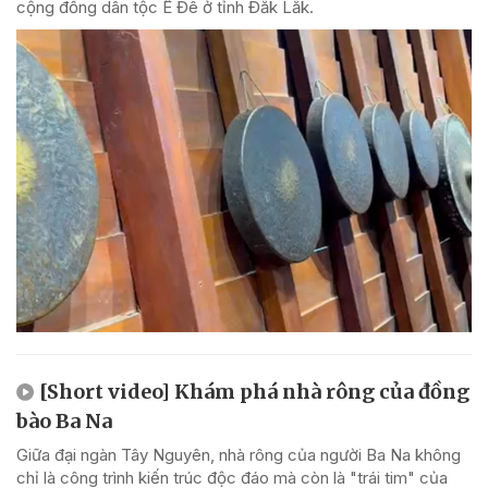
cộng đồng dân tộc Ê Đê ở tỉnh Đắk Lắk.
[Short video] Khám phá nhà rông của đồng
bào Ba Na
Giữa đại ngàn Tây Nguyên, nhà rông của người Ba Na không
chỉ là công trình kiến trúc độc đáo mà còn là "trái tim" của