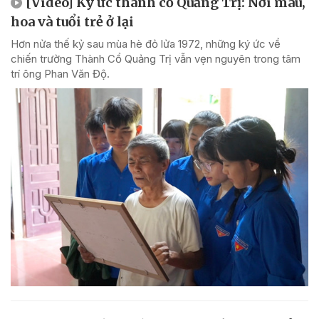
[Video] Ký ức thành cổ Quảng Trị: Nơi máu,
hoa và tuổi trẻ ở lại
Hơn nửa thế kỷ sau mùa hè đỏ lửa 1972, những ký ức về
chiến trường Thành Cổ Quảng Trị vẫn vẹn nguyên trong tâm
trí ông Phan Văn Độ.