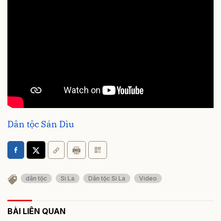
Dân tộc Sán Dìu
dân tộc
Si La
Dân tộc Si La
Video
BÀI LIÊN QUAN