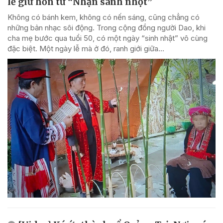
lễ giữ hồn từ “Nhặn sanh nhột”
Không có bánh kem, không có nến sáng, cũng chẳng có
những bản nhạc sôi động. Trong cộng đồng người Dao, khi
cha mẹ bước qua tuổi 50, có một ngày “sinh nhật” vô cùng
đặc biệt. Một ngày lễ mà ở đó, ranh giới giữa...