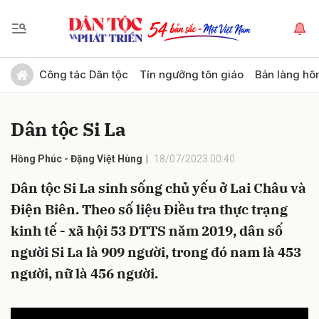
Gửi bình luận
Công tác Dân tộc
Tín ngưỡng tôn giáo
Bản làng hô
Dân tộc Si La
Hồng Phúc - Đặng Việt Hùng
18/07/2023 00:40
Dân tộc Si La sinh sống chủ yếu ở Lai Châu và
Điện Biên. Theo số liệu Điều tra thực trạng
Hủy
Gửi
kinh tế - xã hội 53 DTTS năm 2019, dân số
người Si La là 909 người, trong đó nam là 453
người, nữ là 456 người.