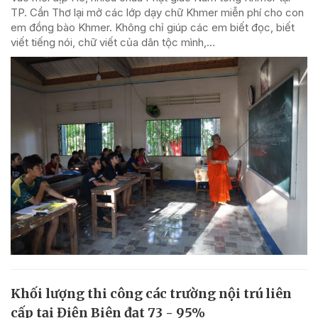
TP. Cần Thơ lại mở các lớp dạy chữ Khmer miễn phí cho con
em đồng bào Khmer. Không chỉ giúp các em biết đọc, biết
viết tiếng nói, chữ viết của dân tộc mình,...
Khối lượng thi công các trường nội trú liên
cấp tại Điện Biên đạt 73 - 95%