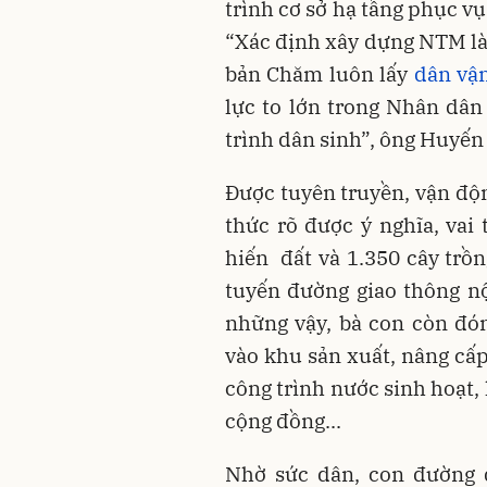
trình cơ sở hạ tầng phục vụ
“Xác định xây dựng NTM là 
bản Chăm luôn lấy
dân vậ
lực to lớn trong Nhân dân
trình dân sinh”, ông Huyến 
Được tuyên truyền, vận độ
thức rõ được ý nghĩa, vai
hiến đất và 1.350 cây trồ
tuyến đường giao thông nộ
những vậy, bà con còn đó
vào khu sản xuất, nâng cấp
công trình nước sinh hoạt, 
cộng đồng...
Nhờ sức dân, con đường đ