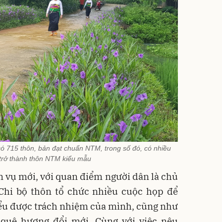
ó 715 thôn, bản đạt chuẩn NTM, trong số đó, có nhiều
 trở thành thôn NTM kiểu mẫu
m vụ mới, với quan điểm người dân là chủ
Chi bộ thôn tổ chức nhiều cuộc họp để
iểu được trách nhiệm của mình, cũng như
i quê hương đổi mới. Cùng với việc nêu