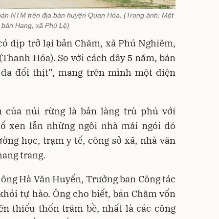
bản NTM trên địa bàn huyện Quan Hóa. (Trong ảnh: Một
 bản Hang, xã Phú Lệ)
có dịp trở lại bản Chăm, xã Phú Nghiêm,
(Thanh Hóa). So với cách đây 5 năm, bản
da đổi thịt”, mang trên mình một diện
của núi rừng là bản làng trù phú với
ố xen lẫn những ngôi nhà mái ngói đỏ
rường học, trạm y tế, công sở xã, nhà văn
hang trang.
, ông Hà Văn Huyến, Trưởng ban Công tác
hỏi tự hào. Ông cho biết, bản Chăm vốn
ên thiếu thốn trăm bề, nhất là các công