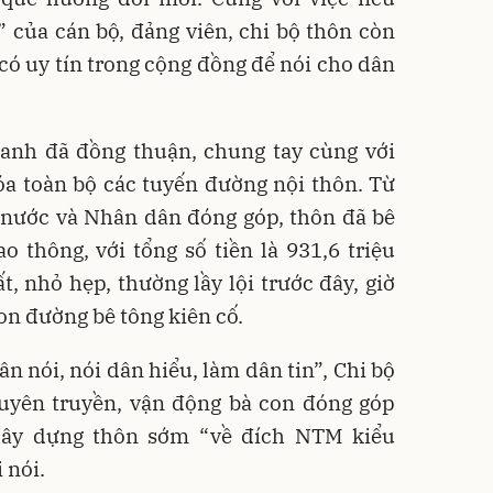
” của cán bộ, đảng viên, chi bộ thôn còn
 có uy tín trong cộng đồng để nói cho dân
anh đã đồng thuận, chung tay cùng với
óa toàn bộ các tuyến đường nội thôn. Từ
 nước và Nhân dân đóng góp, thôn đã bê
 thông, với tổng số tiền là 931,6 triệu
 nhỏ hẹp, thường lầy lội trước đây, giờ
n đường bê tông kiên cố.
 nói, nói dân hiểu, làm dân tin”, Chi bộ
tuyên truyền, vận động bà con đóng góp
 xây dựng thôn sớm “về đích NTM kiểu
 nói.