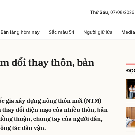
Thứ Sáu,
07/08/2026
bình luận
Bản làng hôm nay
Sắc màu 54
Người giữ lửa
Media
m đổi thay thôn, bản
ĐỌC
ốc gia xây dựng nông thôn mới (NTM)
Hủy
G
 thay đổi diện mạo của nhiều thôn, bản
 đồng thuận, chung tay của người dân,
công tác dân vận.