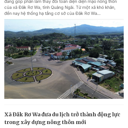
đang góp phần làm thay đổi toàn diện diện mạo nông thôn
của xã Đăk Rơ Wa, tỉnh Quảng Ngãi. Từ một xã khó khăn,
đến nay hệ thống hạ tầng cơ sở của Đăk Rơ Wa...
Xã Đăk Rơ Wa đưa du lịch trở thành động lực
trong xây dựng nông thôn mới