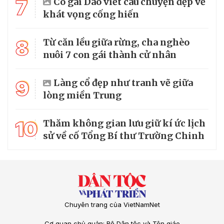
7
Cô gái Dao viết câu chuyện đẹp về
khát vọng cống hiến
8
Từ căn lều giữa rừng, cha nghèo
nuôi 7 con gái thành cử nhân
9
Làng cổ đẹp như tranh vẽ giữa
lòng miền Trung
10
Thăm không gian lưu giữ kí ức lịch
sử về cố Tổng Bí thư Trường Chinh
Chuyên trang của VietNamNet
Cơ quan chủ quản: Bộ Dân tộc và Tôn giáo