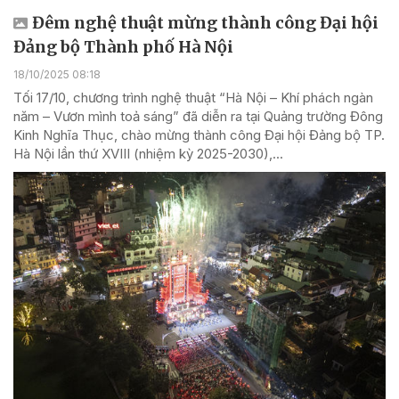
Đêm nghệ thuật mừng thành công Đại hội
Đảng bộ Thành phố Hà Nội
18/10/2025 08:18
Tối 17/10, chương trình nghệ thuật “Hà Nội – Khí phách ngàn
năm – Vươn mình toả sáng” đã diễn ra tại Quảng trường Đông
Kinh Nghĩa Thục, chào mừng thành công Đại hội Đảng bộ TP.
Hà Nội lần thứ XVIII (nhiệm kỳ 2025-2030),...