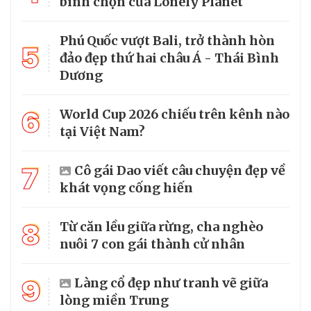
bình chọn của Lonely Planet
Phú Quốc vượt Bali, trở thành hòn
5
đảo đẹp thứ hai châu Á - Thái Bình
Dương
6
World Cup 2026 chiếu trên kênh nào
tại Việt Nam?
7
Cô gái Dao viết câu chuyện đẹp về
khát vọng cống hiến
8
Từ căn lều giữa rừng, cha nghèo
nuôi 7 con gái thành cử nhân
9
Làng cổ đẹp như tranh vẽ giữa
lòng miền Trung