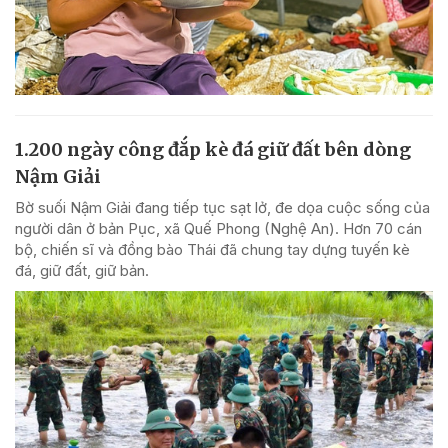
1.200 ngày công đắp kè đá giữ đất bên dòng
Nậm Giải
Bờ suối Nậm Giải đang tiếp tục sạt lở, đe dọa cuộc sống của
người dân ở bản Pục, xã Quế Phong (Nghệ An). Hơn 70 cán
bộ, chiến sĩ và đồng bào Thái đã chung tay dựng tuyến kè
đá, giữ đất, giữ bản.