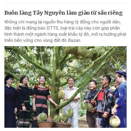
Buôn làng Tây Nguyên làm giàu từ sầu riêng
Không chỉ mang lại nguồn thu hàng tỷ đồng cho người dân,
đặc biệt là đồng bào DTTS, loại trái cây này còn góp phần
hình thành một ngành hàng xuất khẩu tỷ đô, mở ra hướng phát
triển bền vững cho vùng đất đỏ Bazan.