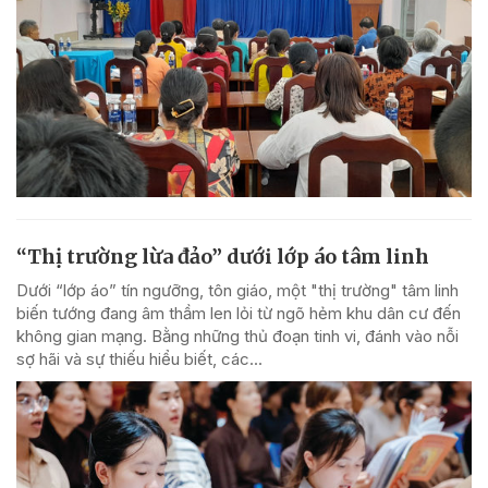
“Thị trường lừa đảo” dưới lớp áo tâm linh
Dưới “lớp áo” tín ngưỡng, tôn giáo, một "thị trường" tâm linh
biến tướng đang âm thầm len lỏi từ ngõ hẻm khu dân cư đến
không gian mạng. Bằng những thủ đoạn tinh vi, đánh vào nỗi
sợ hãi và sự thiếu hiểu biết, các...