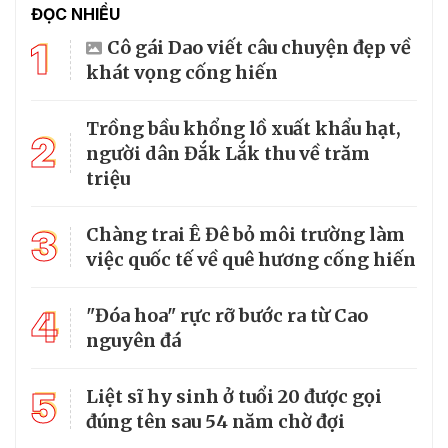
ĐỌC NHIỀU
1
Cô gái Dao viết câu chuyện đẹp về
khát vọng cống hiến
Trồng bầu khổng lồ xuất khẩu hạt,
2
người dân Đắk Lắk thu về trăm
triệu
3
Chàng trai Ê Đê bỏ môi trường làm
việc quốc tế về quê hương cống hiến
4
"Đóa hoa" rực rỡ bước ra từ Cao
nguyên đá
5
Liệt sĩ hy sinh ở tuổi 20 được gọi
đúng tên sau 54 năm chờ đợi