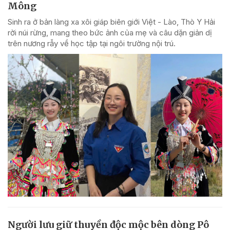
Mông
Sinh ra ở bản làng xa xôi giáp biên giới Việt - Lào, Thò Y Hải
rời núi rừng, mang theo bức ảnh của mẹ và câu dặn giản dị
trên nương rẫy về học tập tại ngôi trường nội trú.
Người lưu giữ thuyền độc mộc bên dòng Pô