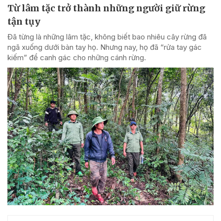
Từ lâm tặc trở thành những người giữ rừng
tận tụy
Đã từng là những lâm tặc, không biết bao nhiêu cây rừng đã
ngã xuống dưới bàn tay họ. Nhưng nay, họ đã “rửa tay gác
kiếm” để canh gác cho những cánh rừng.