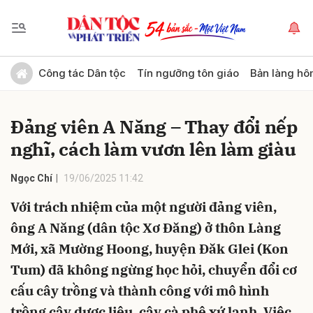
Gửi bình luận
Công tác Dân tộc
Tín ngưỡng tôn giáo
Bản làng hô
Đảng viên A Năng – Thay đổi nếp
nghĩ, cách làm vươn lên làm giàu
Ngọc Chí
19/06/2025 11:42
Với trách nhiệm của một người đảng viên,
Hủy
Gửi
ông A Năng (dân tộc Xơ Đăng) ở thôn Làng
Mới, xã Mường Hoong, huyện Đăk Glei (Kon
Tum) đã không ngừng học hỏi, chuyển đổi cơ
cấu cây trồng và thành công với mô hình
trồng cây dược liệu, cây cà phê xứ lạnh. Việc