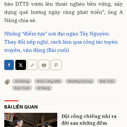
bào DTTS vươn lên thoát nghèo bền vững, xây
dựng quê hương ngày càng phát triển”, ông A
Năng chia sẻ.
Những “điểm tựa” nơi đại ngàn Tây Nguyên:
Thay đổi nếp nghĩ, cách làm qua công tác tuyên
truyền, vận động (Bài cuối)
Xơ Đăng
thôn Làng Mới
Mường Hoong
Đăk Glei
Kon Tum
A Năng
BÀI LIÊN QUAN
Đội cồng chiêng nhí ra
đời sau những đêm