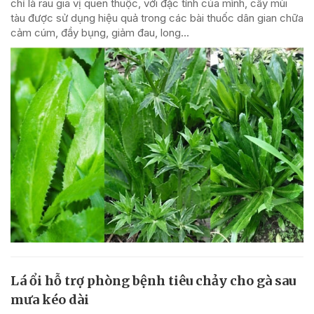
chỉ là rau gia vị quen thuộc, với đặc tính của mình, cây mùi
tàu được sử dụng hiệu quả trong các bài thuốc dân gian chữa
cảm cúm, đầy bụng, giảm đau, long...
Lá ổi hỗ trợ phòng bệnh tiêu chảy cho gà sau
mưa kéo dài