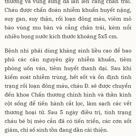
thương và vùng sưng đã lan lên cẳng chân trái.
Cháu được chẩn đoán nhiễm khuẩn huyết nặng,
suy gan, suy thận, rối loạn đông máu, viêm mô
bào vùng mu bàn và cẳng chân trái, kèm nổi
nhiều bọng nước kích thước khoảng 5x5 cm.
Bệnh nhi phải dùng kháng sinh liều cao để bao
phủ các căn nguyên gây nhiễm khuẩn, tiêm
phòng uốn ván, tiêm huyết thanh dại. Sau khi
kiểm soát nhiễm trùng, hết sốt và ổn định tình
trạng rối loạn đông máu, cháu Đ. sẽ được chuyển
đến khoa Chấn thương chỉnh hình và thần kinh
cột sống để tiến hành cắt lọc, làm sạch các vết
thương hoại tử. Sau 5 ngày điều trị, tình trạng
cháu bé bị mèo cắn đã có tiến triển, các cơn sốt
giảm, chỉ số sinh tồn đang dần cải thiện.