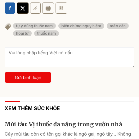
tự ý dùng thuốc nam
biến chứng nguy hiểm
mèo cắn
hoại tử
thuốc nam
Gửi bình luận
XEM THÊM SỨC KHỎE
Mùi tàu: Vị thuốc đa năng trong vườn nhà
Cây mùi tàu còn có tên gọi khác là ngò gai, ngò tây… Không