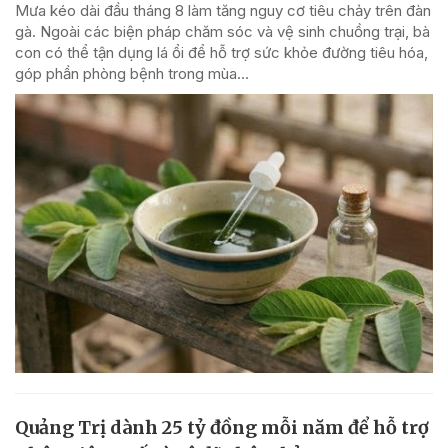
Mưa kéo dài đầu tháng 8 làm tăng nguy cơ tiêu chảy trên đàn
gà. Ngoài các biện pháp chăm sóc và vệ sinh chuồng trại, bà
con có thể tận dụng lá ổi để hỗ trợ sức khỏe đường tiêu hóa,
góp phần phòng bệnh trong mùa...
Quảng Trị dành 25 tỷ đồng mỗi năm để hỗ trợ