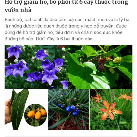
Hỗ trợ giảm ho, bổ phổi từ 6 cây thuốc trong
vườn nhà
Bách bộ, cát cánh, lá dâu tằm, xạ can, mạch môn và lá tỳ bà
là những dược liệu quen thuộc trong y học cổ truyền, được
dùng để hỗ trợ giảm ho, tiêu đờm và chăm sóc sức khỏe
đường hô hấp. Dưới đây là 6 bài thuốc dân...