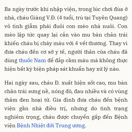
Ba ngày trước khi nhập viện, trong lúc chơi đùa ở
nhà, cháu Giàng V.Đ. (4 tuổi, trú tại Tuyên Quang)
vô tình giẫm phải đuôi con mèo nhà nuôi. Con
mèo lập tức quay lại cắn vào mu bàn chân trái
khiến cháu bị chảy máu với 4 vết thương. Thay vì
đưa cháu đến cơ sở y tế, người thân của cháu đã
dùng
thuốc Nam
để đắp cầm máu mà không thực
hiện bất kỳ biện pháp sát khuẩn hay xử lý nào.
Hai ngày sau, cháu Đ. xuất hiện sốt cao, mu bàn
chân trái sưng nề, nóng đỏ, đau nhiều và có vùng
thâm đen hoại tử. Gia đình đưa cháu đến bệnh
viện gần nhà điều trị, nhưng do tình trạng
nghiêm trọng, cháu được chuyển gấp đến Bệnh
viện
Bệnh Nhiệt đới Trung ương
.