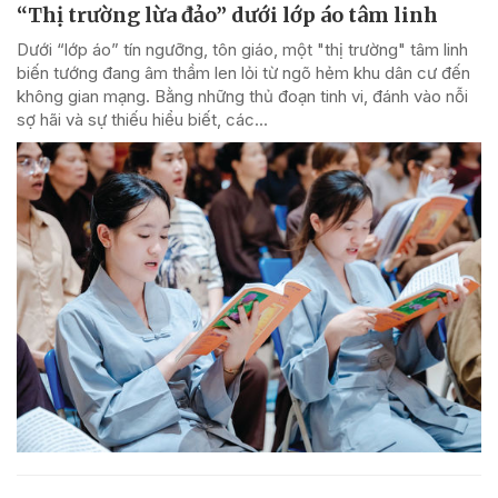
“Thị trường lừa đảo” dưới lớp áo tâm linh
Dưới “lớp áo” tín ngưỡng, tôn giáo, một "thị trường" tâm linh
biến tướng đang âm thầm len lỏi từ ngõ hẻm khu dân cư đến
không gian mạng. Bằng những thủ đoạn tinh vi, đánh vào nỗi
sợ hãi và sự thiếu hiểu biết, các...