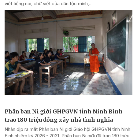
viết tiếng nói, chữ viết của dân tộc mình,...
Phân ban Ni giới GHPGVN tỉnh Ninh Bình
trao 180 triệu đồng xây nhà tình nghĩa
Nhân dịp ra mắt Phân ban Ni giới Giáo hội GHPGVN tỉnh Ninh
Bình nhiệm kỳ 2026 - 2031, Phân ban Ni giới đã trao 180 triệu