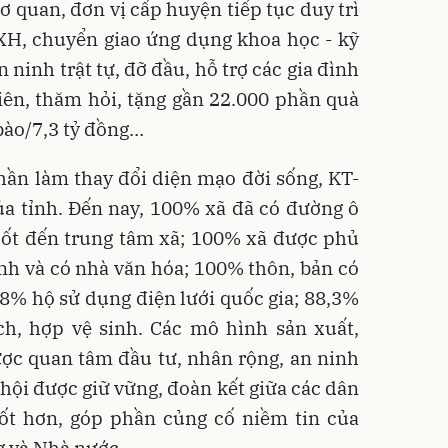
cơ quan, đơn vị cấp huyện tiếp tục duy trì
XH, chuyển giao ứng dụng khoa học - kỹ
 ninh trật tự, đỡ đầu, hỗ trợ các gia đình
iên, thăm hỏi, tặng gần 22.000 phần quà
 bào/7,3 tỷ đồng…
hần làm thay đổi diện mạo đời sống, KT-
a tỉnh. Đến nay, 100% xã đã có đường ô
uốt đến trung tâm xã; 100% xã được phủ
nh và có nhà văn hóa; 100% thôn, bản có
8% hộ sử dụng điện lưới quốc gia; 88,3%
h, hợp vệ sinh. Các mô hình sản xuất,
ợc quan tâm đầu tư, nhân rộng, an ninh
ã hội được giữ vững, đoàn kết giữa các dân
tốt hơn, góp phần củng cố niềm tin của
g và Nhà nước.