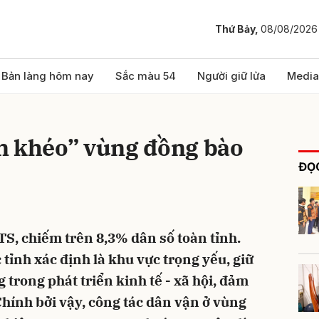
Thứ Bảy,
08/08/2026
bình luận
Bản làng hôm nay
Sắc màu 54
Người giữ lửa
Media
n khéo” vùng đồng bào
ĐỌC
S, chiếm trên 8,3% dân số toàn tỉnh.
Hủy
G
ỉnh xác định là khu vực trọng yếu, giữ
g trong phát triển kinh tế - xã hội, đảm
hính bởi vậy, công tác dân vận ở vùng