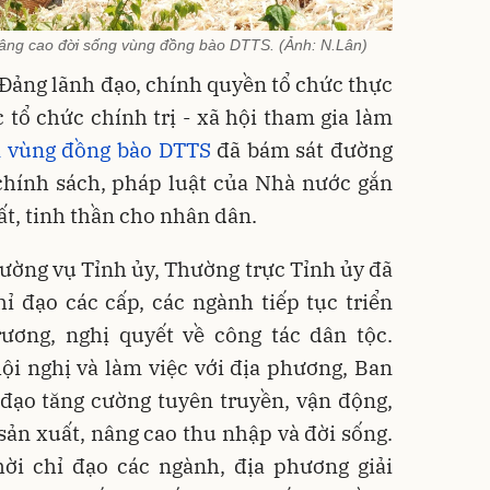
 nâng cao đời sống vùng đồng bào DTTS. (Ảnh: N.Lân)
Đảng lãnh đạo, chính quyền tổ chức thực
c tổ chức chính trị - xã hội tham gia làm
n vùng đồng bào DTTS
đã bám sát đường
 chính sách, pháp luật của Nhà nước gắn
ất, tinh thần cho nhân dân.
ờng vụ Tỉnh ủy, Thường trực Tỉnh ủy đã
 đạo các cấp, các ngành tiếp tục triển
rương, nghị quyết về công tác dân tộc.
ội nghị và làm việc với địa phương, Ban
đạo tăng cường tuyên truyền, vận động,
 sản xuất, nâng cao thu nhập và đời sống.
ời chỉ đạo các ngành, địa phương giải