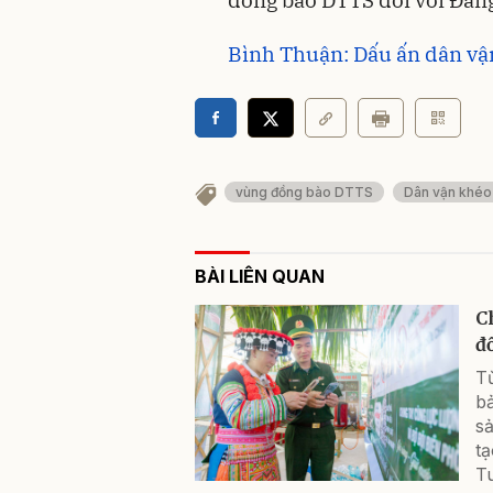
Bình Thuận: Dấu ấn dân vậ
vùng đồng bào DTTS
Dân vận khéo
BÀI LIÊN QUAN
C
đ
Từ
b
s
t
T