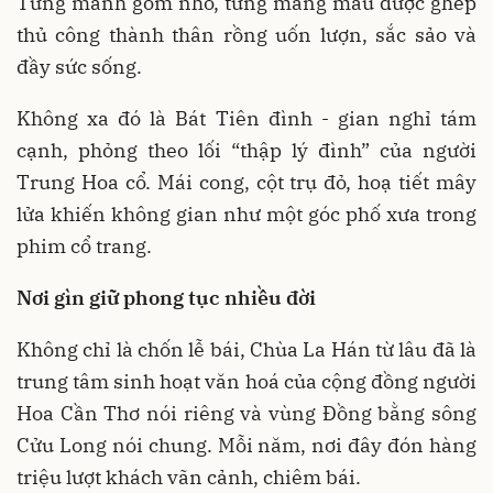
Từng mảnh gốm nhỏ, từng mảng màu được ghép
thủ công thành thân rồng uốn lượn, sắc sảo và
đầy sức sống.
Không xa đó là Bát Tiên đình - gian nghỉ tám
cạnh, phỏng theo lối “thập lý đình” của người
Trung Hoa cổ. Mái cong, cột trụ đỏ, hoạ tiết mây
lửa khiến không gian như một góc phố xưa trong
phim cổ trang.
Nơi gìn giữ phong tục nhiều đời
Không chỉ là chốn lễ bái, Chùa La Hán từ lâu đã là
trung tâm sinh hoạt văn hoá của cộng đồng người
Hoa Cần Thơ nói riêng và vùng Đồng bằng sông
Cửu Long nói chung. Mỗi năm, nơi đây đón hàng
triệu lượt khách vãn cảnh, chiêm bái.