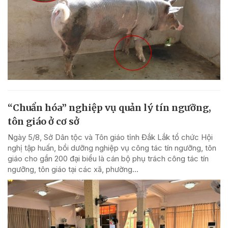
“Chuẩn hóa” nghiệp vụ quản lý tín ngưỡng,
tôn giáo ở cơ sở
Ngày 5/8, Sở Dân tộc và Tôn giáo tỉnh Đắk Lắk tổ chức Hội
nghị tập huấn, bồi dưỡng nghiệp vụ công tác tín ngưỡng, tôn
giáo cho gần 200 đại biểu là cán bộ phụ trách công tác tín
ngưỡng, tôn giáo tại các xã, phường...