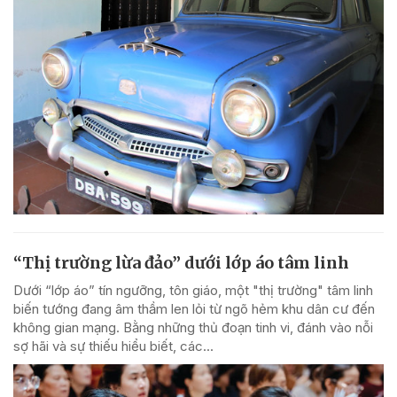
“Thị trường lừa đảo” dưới lớp áo tâm linh
Dưới “lớp áo” tín ngưỡng, tôn giáo, một "thị trường" tâm linh
biến tướng đang âm thầm len lỏi từ ngõ hẻm khu dân cư đến
không gian mạng. Bằng những thủ đoạn tinh vi, đánh vào nỗi
sợ hãi và sự thiếu hiểu biết, các...