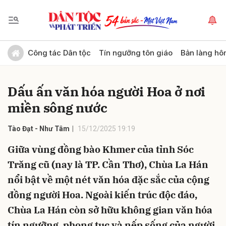
Gửi bình luận
Công tác Dân tộc
Tín ngưỡng tôn giáo
Bản làng hô
Dấu ấn văn hóa người Hoa ở nơi
miền sông nước
Tào Đạt - Như Tâm
15/12/2025 19:19
Giữa vùng đồng bào Khmer của tỉnh Sóc
Hủy
Gửi
Trăng cũ (nay là TP. Cần Thơ), Chùa La Hán
nổi bật về một nét văn hóa đặc sắc của cộng
đồng người Hoa. Ngoài kiến trúc độc đáo,
Chùa La Hán còn sở hữu không gian văn hóa
tín ngưỡng, phong tục và nếp sống của người