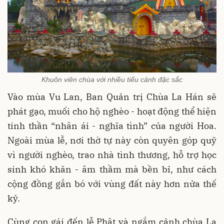
Khuôn viên chùa với nhiều tiểu cảnh đặc sắc
Vào mùa Vu Lan, Ban Quản trị Chùa La Hán sẽ
phát gạo, muối cho hộ nghèo - hoạt động thể hiện
tinh thần “nhân ái - nghĩa tình” của người Hoa.
Ngoài mùa lễ, nơi thờ tự này còn quyên góp quỹ
vì người nghèo, trao nhà tình thương, hỗ trợ học
sinh khó khăn - âm thầm mà bền bỉ, như cách
cộng đồng gắn bó với vùng đất này hơn nửa thế
kỷ.
Cùng con gái đến lễ Phật và ngắm cảnh chùa La