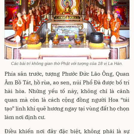
Các bài trí không gian thờ Phật với tượng của 18 vị La Hán.
Phía sân trước, tượng Phước Đức Lão Ông, Quan
Âm Bồ Tát, hồ rùa, ao sen, núi Phổ Đà được bố trí
hài hòa. Những yếu tố này, không chỉ là cảnh
quan mà còn là cách cộng đồng người Hoa “tái
tạo” linh khí quê hương ngay tại vùng đất họ chọn
làm nơi định cư.
Điều khiến nơi đây đặc biệt, không phải là sự