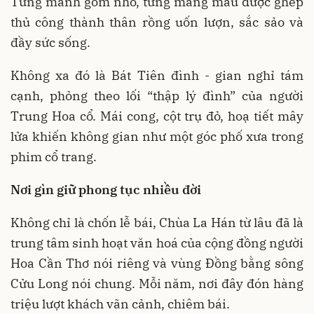
Từng mảnh gốm nhỏ, từng mảng màu được ghép
thủ công thành thân rồng uốn lượn, sắc sảo và
đầy sức sống.
Không xa đó là Bát Tiên đình - gian nghỉ tám
cạnh, phỏng theo lối “thập lý đình” của người
Trung Hoa cổ. Mái cong, cột trụ đỏ, hoạ tiết mây
lửa khiến không gian như một góc phố xưa trong
phim cổ trang.
Nơi gìn giữ phong tục nhiều đời
Không chỉ là chốn lễ bái, Chùa La Hán từ lâu đã là
trung tâm sinh hoạt văn hoá của cộng đồng người
Hoa Cần Thơ nói riêng và vùng Đồng bằng sông
Cửu Long nói chung. Mỗi năm, nơi đây đón hàng
triệu lượt khách vãn cảnh, chiêm bái.