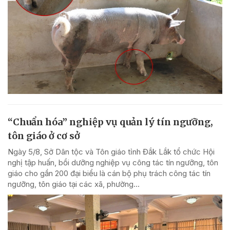
“Chuẩn hóa” nghiệp vụ quản lý tín ngưỡng,
tôn giáo ở cơ sở
Ngày 5/8, Sở Dân tộc và Tôn giáo tỉnh Đắk Lắk tổ chức Hội
nghị tập huấn, bồi dưỡng nghiệp vụ công tác tín ngưỡng, tôn
giáo cho gần 200 đại biểu là cán bộ phụ trách công tác tín
ngưỡng, tôn giáo tại các xã, phường...