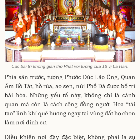
Các bài trí không gian thờ Phật với tượng của 18 vị La Hán.
Phía sân trước, tượng Phước Đức Lão Ông, Quan
Âm Bồ Tát, hồ rùa, ao sen, núi Phổ Đà được bố trí
hài hòa. Những yếu tố này, không chỉ là cảnh
quan mà còn là cách cộng đồng người Hoa “tái
tạo” linh khí quê hương ngay tại vùng đất họ chọn
làm nơi định cư.
Điều khiến nơi đây đặc biệt, không phải là sự