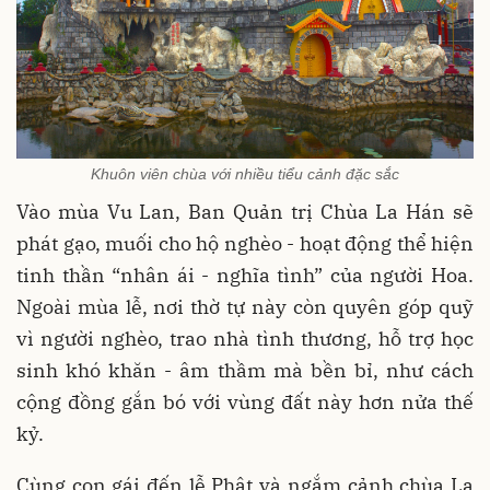
Khuôn viên chùa với nhiều tiểu cảnh đặc sắc
Vào mùa Vu Lan, Ban Quản trị Chùa La Hán sẽ
phát gạo, muối cho hộ nghèo - hoạt động thể hiện
tinh thần “nhân ái - nghĩa tình” của người Hoa.
Ngoài mùa lễ, nơi thờ tự này còn quyên góp quỹ
vì người nghèo, trao nhà tình thương, hỗ trợ học
sinh khó khăn - âm thầm mà bền bỉ, như cách
cộng đồng gắn bó với vùng đất này hơn nửa thế
kỷ.
Cùng con gái đến lễ Phật và ngắm cảnh chùa La