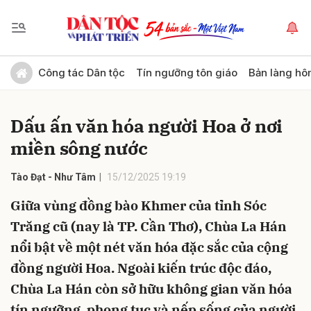
Gửi bình luận
Công tác Dân tộc
Tín ngưỡng tôn giáo
Bản làng hô
Dấu ấn văn hóa người Hoa ở nơi
miền sông nước
Tào Đạt - Như Tâm
15/12/2025 19:19
Giữa vùng đồng bào Khmer của tỉnh Sóc
Hủy
Gửi
Trăng cũ (nay là TP. Cần Thơ), Chùa La Hán
nổi bật về một nét văn hóa đặc sắc của cộng
đồng người Hoa. Ngoài kiến trúc độc đáo,
Chùa La Hán còn sở hữu không gian văn hóa
tín ngưỡng, phong tục và nếp sống của người