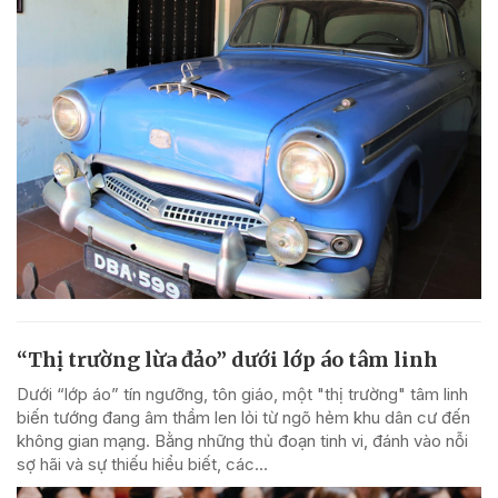
“Thị trường lừa đảo” dưới lớp áo tâm linh
Dưới “lớp áo” tín ngưỡng, tôn giáo, một "thị trường" tâm linh
biến tướng đang âm thầm len lỏi từ ngõ hẻm khu dân cư đến
không gian mạng. Bằng những thủ đoạn tinh vi, đánh vào nỗi
sợ hãi và sự thiếu hiểu biết, các...