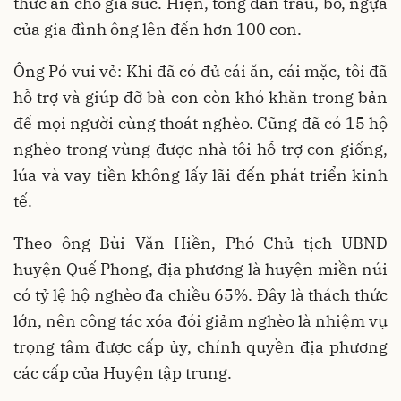
thức ăn cho gia súc. Hiện, tổng đàn trâu, bò, ngựa
của gia đình ông lên đến hơn 100 con.
Ông Pó vui vẻ: Khi đã có đủ cái ăn, cái mặc, tôi đã
hỗ trợ và giúp đỡ bà con còn khó khăn trong bản
để mọi người cùng thoát nghèo. Cũng đã có 15 hộ
nghèo trong vùng được nhà tôi hỗ trợ con giống,
lúa và vay tiền không lấy lãi đến phát triển kinh
tế.
Theo ông Bùi Văn Hiền, Phó Chủ tịch UBND
huyện Quế Phong, địa phương là huyện miền núi
có tỷ lệ hộ nghèo đa chiều 65%. Đây là thách thức
lớn, nên công tác xóa đói giảm nghèo là nhiệm vụ
trọng tâm được cấp ủy, chính quyền địa phương
các cấp của Huyện tập trung.