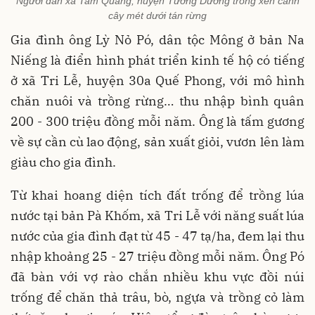
Người dân xã Tam Quang, huyện Tương Dương trồng xen canh
cây mét dưới tán rừng
Gia đình ông Lỳ Nỏ Pó, dân tộc Mông ở bản Na
Niếng là điển hình phát triển kinh tế hộ có tiếng
ở xã Tri Lễ, huyện 30a Quế Phong, với mô hình
chăn nuôi và trồng rừng… thu nhập bình quân
200 - 300 triệu đồng mỗi năm. Ông là tấm gương
về sự cần cù lao động, sản xuất giỏi, vươn lên làm
giàu cho gia đình.
Từ khai hoang diện tích đất trống để trồng lúa
nước tại bản Pà Khốm, xã Tri Lễ với năng suất lúa
nước của gia đình đạt từ 45 - 47 tạ/ha, đem lại thu
nhập khoảng 25 - 27 triệu đồng mỗi năm. Ông Pó
đã bàn với vợ rào chắn nhiều khu vực đồi núi
trống để chăn thả trâu, bò, ngựa và trồng cỏ làm