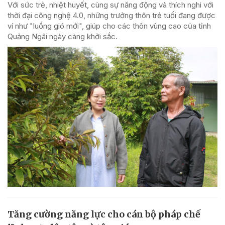
Với sức trẻ, nhiệt huyết, cùng sự năng động và thích nghi với
thời đại công nghệ 4.0, những trưởng thôn trẻ tuổi đang được
ví như "luồng gió mới", giúp cho các thôn vùng cao của tỉnh
Quảng Ngãi ngày càng khởi sắc.
Tăng cường năng lực cho cán bộ pháp chế