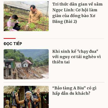
Tri thức dân gian về sâm
Ngọc Linh: Cơ hội làm
giàu của đồng bào Xơ
Đăng (Bài 2)
ĐỌC TIẾP
Khi sinh kế "chạy đua"
với nguy cơ tái nghèo vì
thiên tai
“Bảo tàng A Biu” có gì
hấp dẫn du khách?