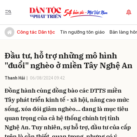
Gửi bình luận
Công tác Dân tộc
Tín ngưỡng tôn giáo
Bản làng hô
Đầu tư, hỗ trợ những mô hình
"đuổi" nghèo ở miền Tây Nghệ An
Thanh Hải
06/08/2024 09:42
Đồng hành cùng đồng bào các DTTS miền
Hủy
Gửi
Tây phát triển kinh tế - xã hội, nâng cao mức
sống, xóa đói giảm nghèo… đang là mục tiêu
quan trọng của cả hệ thống chính trị tỉnh
Nghệ An. Tuy nhiên, sự hỗ trợ, đầu tư của cấp
trên là cần thiết, quan trọng, nhưng có ý