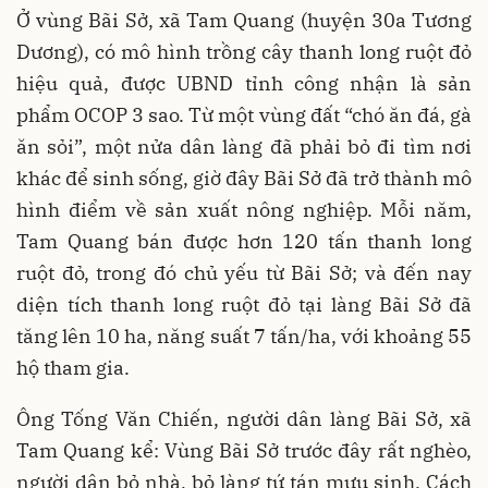
Ở vùng Bãi Sở, xã Tam Quang (huyện 30a Tương
Dương), có mô hình trồng cây thanh long ruột đỏ
hiệu quả, được UBND tỉnh công nhận là sản
phẩm OCOP 3 sao. Từ một vùng đất “chó ăn đá, gà
ăn sỏi”, một nửa dân làng đã phải bỏ đi tìm nơi
khác để sinh sống, giờ đây Bãi Sở đã trở thành mô
hình điểm về sản xuất nông nghiệp. Mỗi năm,
Tam Quang bán được hơn 120 tấn thanh long
ruột đỏ, trong đó chủ yếu từ Bãi Sở; và đến nay
diện tích thanh long ruột đỏ tại làng Bãi Sở đã
tăng lên 10 ha, năng suất 7 tấn/ha, với khoảng 55
hộ tham gia.
Ông Tống Văn Chiến, người dân làng Bãi Sở, xã
Tam Quang kể: Vùng Bãi Sở trước đây rất nghèo,
người dân bỏ nhà, bỏ làng tứ tán mưu sinh. Cách