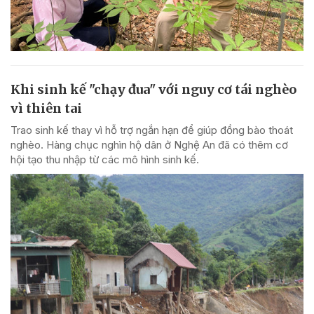
Khi sinh kế "chạy đua" với nguy cơ tái nghèo
vì thiên tai
Trao sinh kế thay vì hỗ trợ ngắn hạn để giúp đồng bào thoát
nghèo. Hàng chục nghìn hộ dân ở Nghệ An đã có thêm cơ
hội tạo thu nhập từ các mô hình sinh kế.