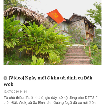
[Video] Ngày mới ở khu tái định cư Đăk
Wơk
15/07/2026 14:24
Từ chỗ thiếu đất ở, nhà ở, giờ đây, 40 hộ đồng bào DTTS ở
thôn Đăk Wơk, xã Sa Bình, tỉnh Quảng Ngãi đã có nơi ở ổn