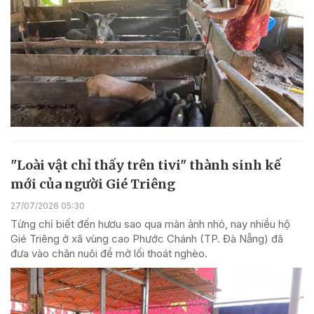
"Loài vật chỉ thấy trên tivi" thành sinh kế
mới của người Gié Triêng
27/07/2026 05:30
Từng chỉ biết đến hươu sao qua màn ảnh nhỏ, nay nhiều hộ
Gié Triêng ở xã vùng cao Phước Chánh (TP. Đà Nẵng) đã
đưa vào chăn nuôi để mở lối thoát nghèo.