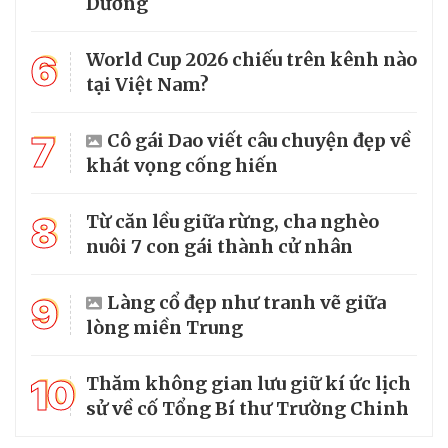
Dương
6
World Cup 2026 chiếu trên kênh nào
tại Việt Nam?
7
Cô gái Dao viết câu chuyện đẹp về
khát vọng cống hiến
8
Từ căn lều giữa rừng, cha nghèo
nuôi 7 con gái thành cử nhân
9
Làng cổ đẹp như tranh vẽ giữa
lòng miền Trung
10
Thăm không gian lưu giữ kí ức lịch
sử về cố Tổng Bí thư Trường Chinh