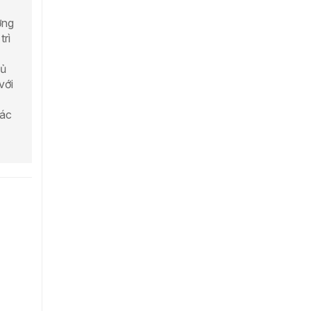
ơng
trì
hủ
với
xác