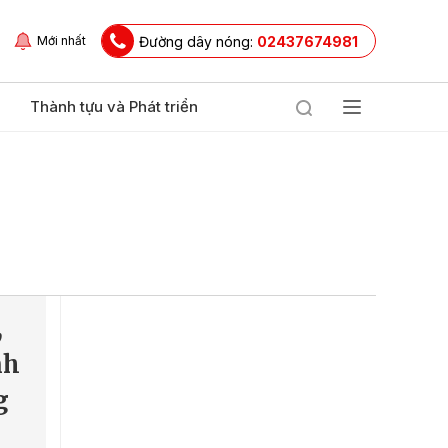
Đường dây nóng:
02437674981
Mới nhất
Thành tựu và Phát triển
,
nh
g