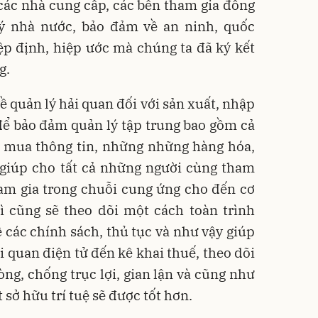
các nhà cung cấp, các bên tham gia đồng
ý nhà nước, bảo đảm về an ninh, quốc
ệp định, hiệp ước mà chúng ta đã ký kết
g.
ề quản lý hải quan đối với sản xuất, nhập
 để bảo đảm quản lý tập trung bao gồm cả
i mua thông tin, những những hàng hóa,
 giúp cho tất cả những người cùng tham
ham gia trong chuỗi cung ứng cho đến cơ
ì cũng sẽ theo dõi một cách toàn trình
 các chính sách, thủ tục và như vậy giúp
i quan điện tử đến kê khai thuế, theo dõi
ng, chống trục lợi, gian lận và cũng như
t sở hữu trí tuệ sẽ được tốt hơn.