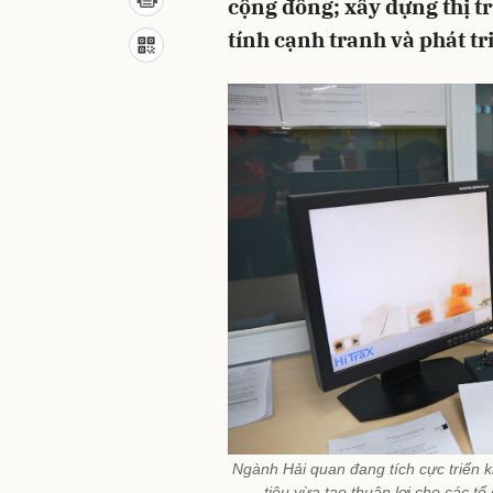
cộng đồng; xây dựng thị t
tính cạnh tranh và phát t
Ngành Hải quan đang tích cực triển k
tiêu vừa tạo thuận lợi cho các t