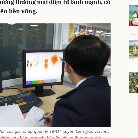
rường thương mại điện tử lành mạnh, có
riển bền vững.
hai các giải pháp quản lý TMĐT xuyên biên giới, với mục
ổ chức, cá nhân, vừa bảo hộ nền sản xuất trong nước