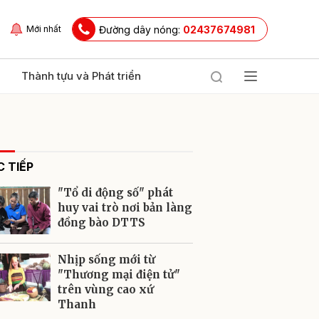
Đường dây nóng:
02437674981
Mới nhất
Thành tựu và Phát triển
 TIẾP
"Tổ di động số" phát
huy vai trò nơi bản làng
đồng bào DTTS
ửi
Nhịp sống mới từ
"Thương mại điện tử"
trên vùng cao xứ
Thanh