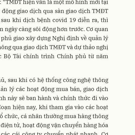
: “TMĐT hiện vẫn là một mô hình mới tại
 động giao dịch qua sàn giao dịch TMĐT
à sau khi dịch bệnh covid 19 diễn ra, thì
 ngày càng sôi động hơn trước. Cơ quan
phủ giao xây dựng Nghị định về quản lý
hông qua giao dịch TMĐT và dự thảo nghị
c Bộ Tài chính trình Chính phủ từ năm
ủ, sau khi có hệ thống công nghệ thông
uản lý các hoạt động mua bán, giao dịch
ịnh này sẽ ban hành và chính thức đi vào
đoạn hiện nay, khi tham gia vào các hoạt
tổ chức, cá nhân thường mua hàng thông
 điện tử, hoạt động vận chuyển hàng hóa
 các cái công ty chuyển phát nhanh. Cơ