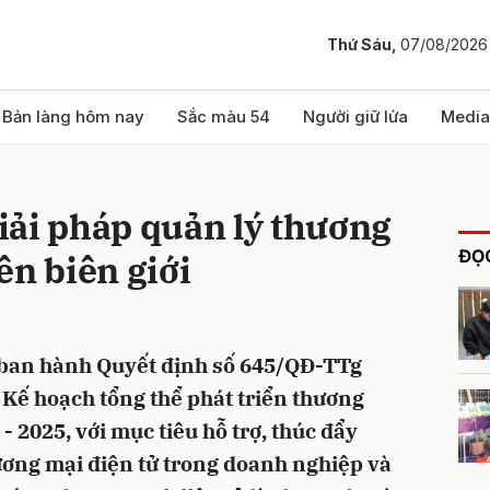
Thứ Sáu,
07/08/2026
bình luận
Bản làng hôm nay
Sắc màu 54
Người giữ lửa
Media
iải pháp quản lý thương
ĐỌC
ên biên giới
ban hành Quyết định số 645/QĐ-TTg
Hủy
G
Kế hoạch tổng thể phát triển thương
- 2025, với mục tiêu hỗ trợ, thúc đẩy
ương mại điện tử trong doanh nghiệp và