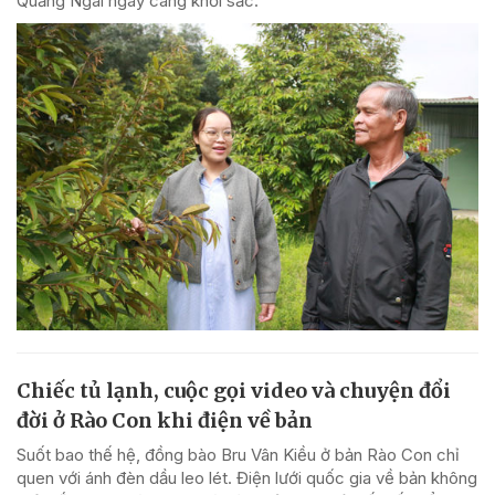
Quảng Ngãi ngày càng khởi sắc.
Chiếc tủ lạnh, cuộc gọi video và chuyện đổi
đời ở Rào Con khi điện về bản
Suốt bao thế hệ, đồng bào Bru Vân Kiều ở bản Rào Con chỉ
quen với ánh đèn dầu leo lét. Điện lưới quốc gia về bản không