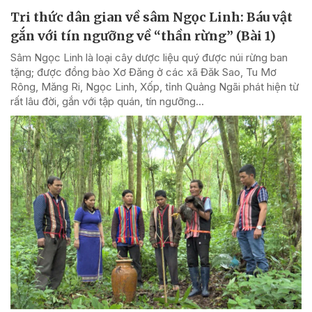
Tri thức dân gian về sâm Ngọc Linh: Báu vật
gắn với tín ngưỡng về “thần rừng” (Bài 1)
Sâm Ngọc Linh là loại cây dược liệu quý được núi rừng ban
tặng; được đồng bào Xơ Đăng ở các xã Đăk Sao, Tu Mơ
Rông, Măng Ri, Ngọc Linh, Xốp, tỉnh Quảng Ngãi phát hiện từ
rất lâu đời, gắn với tập quán, tín ngưỡng...