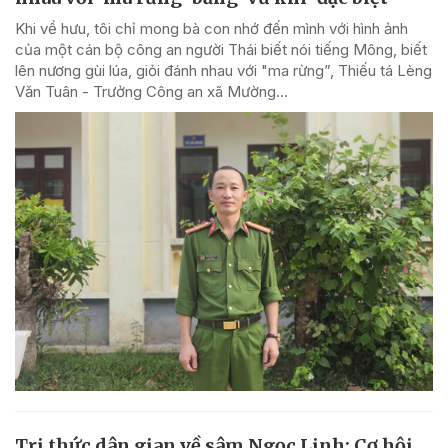
Khi về hưu, tôi chỉ mong bà con nhớ đến mình với hình ảnh
của một cán bộ công an người Thái biết nói tiếng Mông, biết
lên nương gùi lúa, giỏi đánh nhau với "ma rừng”, Thiếu tá Lèng
Văn Tuân - Trưởng Công an xã Mường...
Tri thức dân gian về sâm Ngọc Linh: Cơ hội