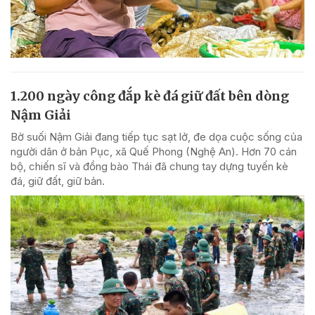
1.200 ngày công đắp kè đá giữ đất bên dòng
Nậm Giải
Bờ suối Nậm Giải đang tiếp tục sạt lở, đe dọa cuộc sống của
người dân ở bản Pục, xã Quế Phong (Nghệ An). Hơn 70 cán
bộ, chiến sĩ và đồng bào Thái đã chung tay dựng tuyến kè
đá, giữ đất, giữ bản.