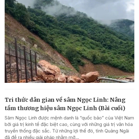
Tri thức dân gian về sâm Ngọc Linh: Nâng
tầm thương hiệu sâm Ngọc Linh (Bài cuối)
Sâm Ngọc Linh được mệnh danh là “quốc bảo” của Việt Nam
bởi giá trị kinh tế đặc biệt cao, cùng với những giá trị văn hóa
truyền thống đặc sắc. Từ những lợi thế đó, tỉnh Quảng Ngãi
đã đề ra nhiều giải pháp nhằm mở...