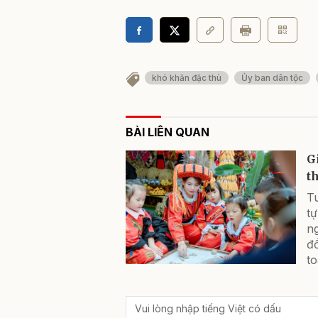
khó khăn đặc thù
Ủy ban dân tộc
BÀI LIÊN QUAN
G
t
Tu
tự
ng
đ
to