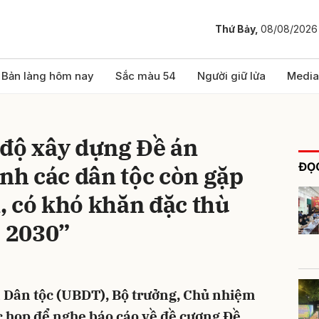
Thứ Bảy,
08/08/2026
bình luận
Bản làng hôm nay
Sắc màu 54
Người giữ lửa
Media
 độ xây dựng Đề án
ĐỌC
ịnh các dân tộc còn gặp
, có khó khăn đặc thù
- 2030”
Hủy
G
an Dân tộc (UBDT), Bộ trưởng, Chủ nhiệm
c họp để nghe báo cáo về đề cương Đề