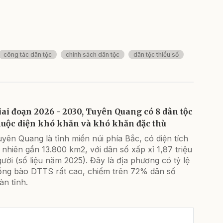
công tác dân tộc
chính sách dân tộc
dân tộc thiểu số
iai đoạn 2026 - 2030, Tuyên Quang có 8 dân tộc
huộc diện khó khăn và khó khăn đặc thù
yên Quang là tỉnh miền núi phía Bắc, có diện tích
 nhiên gần 13.800 km2, với dân số xấp xỉ 1,87 triệu
ười (số liệu năm 2025). Đây là địa phương có tỷ lệ
ồng bào DTTS rất cao, chiếm trên 72% dân số
àn tỉnh.