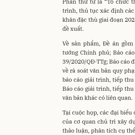
Phần thứ tư là “Tổ chức 
trình, thủ tục xác định cá
khăn đặc thù giai đoạn 202
đề xuất.
Về sản phẩm, Đề án gồm 
tướng Chính phủ; Báo cáo
39/2020/QĐ-TTg; Báo cáo đá
về rà soát văn bản quy phạ
báo cáo giải trình, tiếp th
Báo cáo giải trình, tiếp t
văn bản khác có liên quan.
Tại cuộc họp, các đại biểu
của cơ quan chủ trì xây dự
thảo luận, phân tích cụ thể