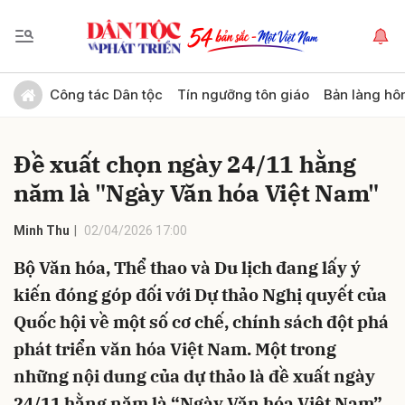
Gửi bình luận
Công tác Dân tộc
Tín ngưỡng tôn giáo
Bản làng hô
Đề xuất chọn ngày 24/11 hằng
năm là "Ngày Văn hóa Việt Nam"
Minh Thu
02/04/2026 17:00
Bộ Văn hóa, Thể thao và Du lịch đang lấy ý
Hủy
Gửi
kiến đóng góp đối với Dự thảo Nghị quyết của
Quốc hội về một số cơ chế, chính sách đột phá
phát triển văn hóa Việt Nam. Một trong
những nội dung của dự thảo là đề xuất ngày
24/11 hằng năm là “Ngày Văn hóa Việt Nam”.