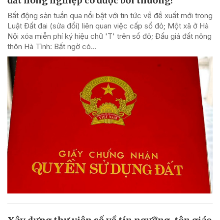
đất nông nghiệp có được bổi thường?
Bất động sản tuần qua nổi bật với tin tức về đề xuất mới trong
Luật Đất đai (sửa đổi) liên quan việc cấp sổ đỏ; Một xã ở Hà
Nội xóa miễn phí ký hiệu chữ 'T' trên sổ đỏ; Đấu giá đất nông
thôn Hà Tĩnh: Bất ngờ có...