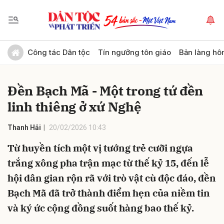
Gửi bình luận
Công tác Dân tộc
Tín ngưỡng tôn giáo
Bản làng hô
Đền Bạch Mã - Một trong tứ đền
linh thiêng ở xứ Nghệ
Thanh Hải
20/02/2026 10:43
Từ huyền tích một vị tướng trẻ cưỡi ngựa
Hủy
Gửi
trắng xông pha trận mạc từ thế kỷ 15, đến lễ
hội dân gian rộn rã với trò vật cù độc đáo, đền
Bạch Mã đã trở thành điểm hẹn của niềm tin
và ký ức cộng đồng suốt hàng bao thế kỷ.