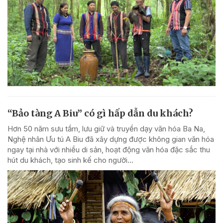
“Bảo tàng A Biu” có gì hấp dẫn du khách?
Hơn 50 năm sưu tầm, lưu giữ và truyền dạy văn hóa Ba Na,
Nghệ nhân Ưu tú A Biu đã xây dựng được không gian văn hóa
ngay tại nhà với nhiều di sản, hoạt động văn hóa đặc sắc thu
hút du khách, tạo sinh kế cho người...