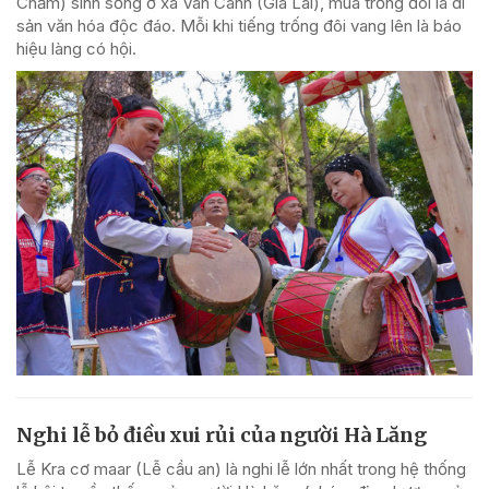
Chăm) sinh sống ở xã Vân Canh (Gia Lai), múa trống đôi là di
sản văn hóa độc đáo. Mỗi khi tiếng trống đôi vang lên là báo
hiệu làng có hội.
Nghi lễ bỏ điều xui rủi của người Hà Lăng
Lễ Kra cơ maar (Lễ cầu an) là nghi lễ lớn nhất trong hệ thống