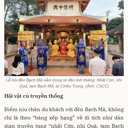
Lễ hội đền Bạch Mã nằm trong tứ đền linh thiêng: Nhất Cờn, nhì
Quả, tam Bạch Mã, tứ Chiêu Trưng. (Ảnh: CSCC)
Hội vật cù truyền thống
Điểm níu chân du khách với đền Bạch Mã, không
chỉ là theo “bảng xếp hạng” về di tích như dân
gian truyền tụng “nhất Cờn, nhì Quả, tam Bạch