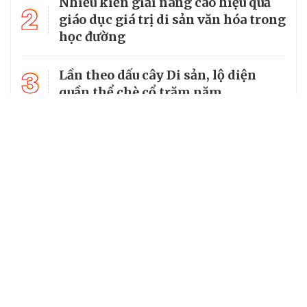
Nhiều kiến giải nâng cao hiệu quả
2
giáo dục giá trị di sản văn hóa trong
học đường
3
Lần theo dấu cây Di sản, lộ diện
quần thể chè cổ trăm năm
4
"Chạy đua" cùng thời gian để giữ
gìn văn hóa dân gian xứ Lạng
5
Cánh buồm di sản “thuyền ba vách”
tái sinh giữa lòng Vịnh Hạ Long
Chuyên trang của VietNamNet