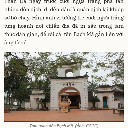
Phan Đà ngày trước cưỡi ngựa trắng phá tan
nhiều đồn địch, đi đến đâu là quân địch lại khiếp
sợ bỏ chạy. Hình ảnh vị tướng trẻ cưỡi ngựa trắng
tung hoành nơi chiến địa đã in sâu trong tâm
thức dân gian, để rồi cái tên Bạch Mã gắn liền với
ông từ đó.
Tam quan đền Bạch Mã. (Ảnh: CSCC)