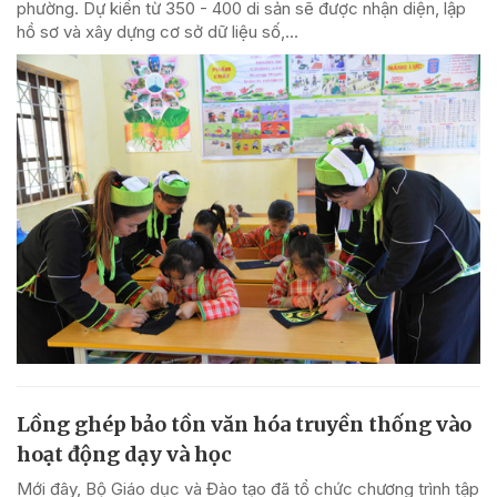
phường. Dự kiến từ 350 - 400 di sản sẽ được nhận diện, lập
hồ sơ và xây dựng cơ sở dữ liệu số,...
Lồng ghép bảo tồn văn hóa truyền thống vào
hoạt động dạy và học
Mới đây, Bộ Giáo dục và Đào tạo đã tổ chức chương trình tập