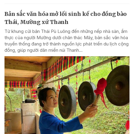
Bản sắc văn hóa mở lối sinh kế cho đồng bào
Thái, Mường xứ Thanh
Từ khung cửi bản Thái Pù Luông đến những nếp nhà sàn, ẩm
thực của người Mường dưới chân thác Mây, bản sắc văn hóa
truyền thống đang trở thành nguồn lực phát triển du lịch cộng
đồng, giúp người dân miền núi Thanh...