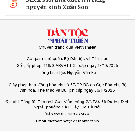
5
nguyên sinh Xuân Sơn
Chuyên trang của VietNamNet
Cơ quan chủ quản: Bộ Dân tộc và Tôn giáo
Số giấy phép: 146/GP-BVHTTDL, cấp ngày 17/10/2025
Tổng biên tập: Nguyễn Văn Bá
Giấy phép hoạt động báo chí số 57/GP-BC do Cục Báo chí, Bộ
Văn hóa, Thể thao và Du lịch cấp ngày 06/11/2025.
Địa chỉ: Tầng 18, Toà nhà Cục Viễn thông (VNTA), 68 Dương Đình
Nghệ, phường Cầu Giấy, TP. Hà Nội.
Điện thoại: 02437674981
Email: vietnamnet@vietnamnet.vn