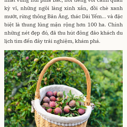
kỳ vĩ, những ngôi làng xinh xắn, đồi chè xanh
mướt, rừng thông Bản Áng, thác Dải Yếm... và đặc
biệt là thung lũng mận rộng hơn 100 ha. Chính
những nét đẹp đó, đã thu hút đông đảo khách du
lịch tìm đến đây trải nghiệm, khám phá.