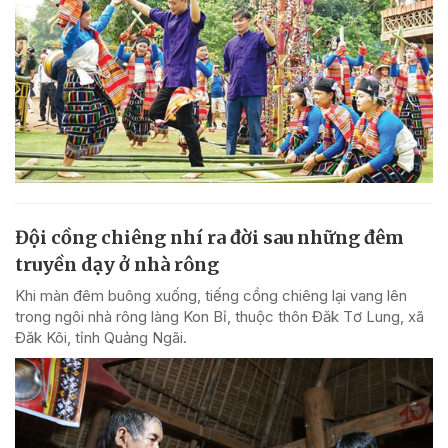
Đội cồng chiêng nhí ra đời sau những đêm
truyền dạy ở nhà rông
Khi màn đêm buông xuống, tiếng cồng chiêng lại vang lên
trong ngôi nhà rông làng Kon Bỉ, thuộc thôn Đăk Tơ Lung, xã
Đăk Kôi, tỉnh Quảng Ngãi.