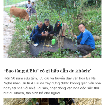
“Bảo tàng A Biu” có gì hấp dẫn du khách?
Hơn 50 năm sưu tầm, lưu giữ và truyền dạy văn hóa Ba Na,
Nghệ nhân Ưu tú A Biu đã xây dựng được không gian văn hóa
ngay tại nhà với nhiều di sản, hoạt động văn hóa đặc sắc thu
hút du khách, tạo sinh kế cho người...