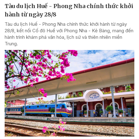
Tàu du lịch Huế - Phong Nha chính thức khởi
hành từ ngày 28/8
Tàu du lịch Huế - Phong Nha chính thức khởi hành từ ngày
28/8, kết nối Cố đô Huế với Phong Nha - Kẻ Bàng, mang đến
hành trình khám phá văn hóa, lịch sử và thiên nhiên miền
Trung.