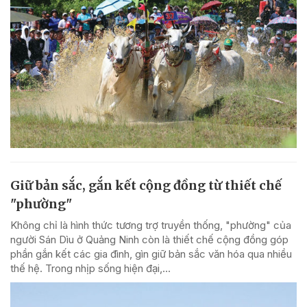
Giữ bản sắc, gắn kết cộng đồng từ thiết chế
"phường"
Không chỉ là hình thức tương trợ truyền thống, "phường" của
người Sán Dìu ở Quảng Ninh còn là thiết chế cộng đồng góp
phần gắn kết các gia đình, gìn giữ bản sắc văn hóa qua nhiều
thế hệ. Trong nhịp sống hiện đại,...