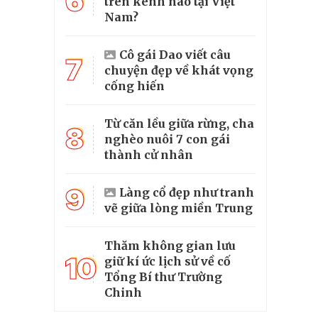
6
trên kênh nào tại Việt
Nam?
Cô gái Dao viết câu
7
chuyện đẹp về khát vọng
cống hiến
Từ căn lều giữa rừng, cha
8
nghèo nuôi 7 con gái
thành cử nhân
9
Làng cổ đẹp như tranh
vẽ giữa lòng miền Trung
Thăm không gian lưu
10
giữ kí ức lịch sử về cố
Tổng Bí thư Trường
Chinh