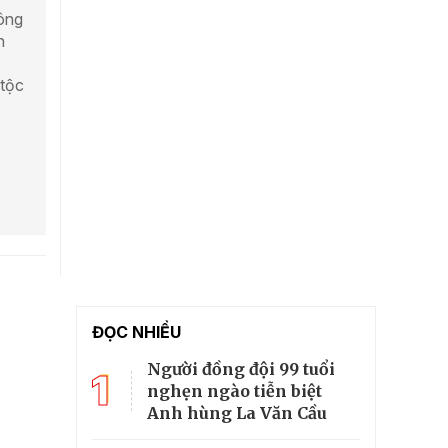
ông
n
tộc
ĐỌC NHIỀU
Người đồng đội 99 tuổi
1
nghẹn ngào tiễn biệt
Anh hùng La Văn Cầu