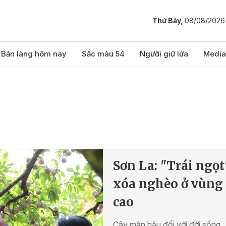
Thứ Bảy,
08/08/2026
Bản làng hôm nay
Sắc màu 54
Người giữ lửa
Media
Sơn La: "Trái ngọt
xóa nghèo ở vùng
cao
Cây mận hậu đối với đời sống