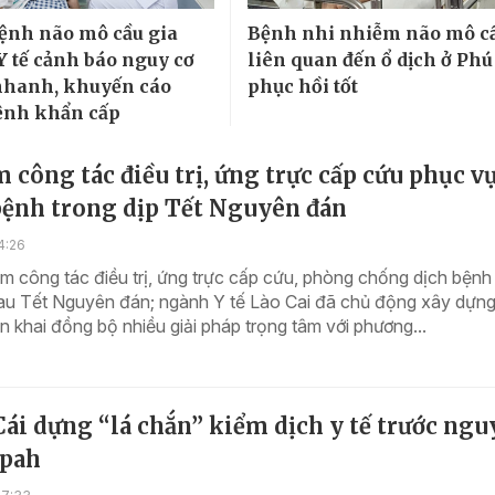
ệnh não mô cầu gia
Bệnh nhi nhiễm não mô c
Y tế cảnh báo nguy cơ
liên quan đến ổ dịch ở Phú
nhanh, khuyến cáo
phục hồi tốt
ệnh khẩn cấp
 công tác điều trị, ứng trực cấp cứu phục v
bệnh trong dịp Tết Nguyên đán
4:26
 công tác điều trị, ứng trực cấp cứu, phòng chống dịch bệnh 
sau Tết Nguyên đán; ngành Y tế Lào Cai đã chủ động xây dựng
ển khai đồng bộ nhiều giải pháp trọng tâm với phương...
i dựng “lá chắn” kiểm dịch y tế trước ngu
ipah