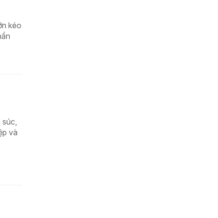
ớn kéo
hẩn
 súc,
ệp và