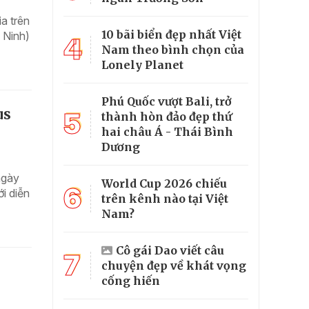
a trên
10 bãi biển đẹp nhất Việt
 Ninh)
4
Nam theo bình chọn của
Lonely Planet
Phú Quốc vượt Bali, trở
us
5
thành hòn đảo đẹp thứ
hai châu Á - Thái Bình
Dương
ngày
World Cup 2026 chiếu
6
i diễn
trên kênh nào tại Việt
Nam?
Cô gái Dao viết câu
7
chuyện đẹp về khát vọng
cống hiến