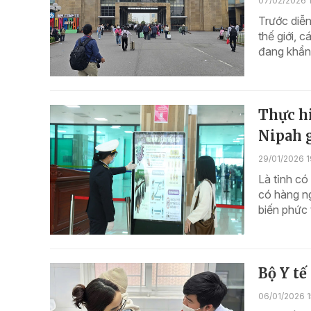
07/02/2026 
Trước diễn
thế giới, 
đang khẩn 
Thực h
Nipah 
29/01/2026 1
Là tỉnh có
có hàng ng
biến phức 
Bộ Y tế
06/01/2026 1