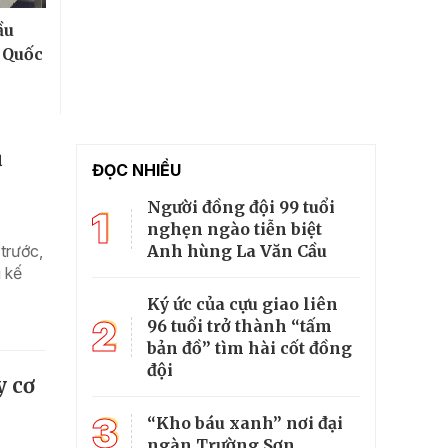
ầu
 Quốc
ụ
ĐỌC NHIỀU
Người đồng đội 99 tuổi
1
nghẹn ngào tiễn biệt
Anh hùng La Văn Cầu
trước,
 kế
Ký ức của cựu giao liên
2
96 tuổi trở thành “tấm
bản đồ” tìm hài cốt đồng
đội
y cơ
3
“Kho báu xanh” nơi đại
ngàn Trường Sơn