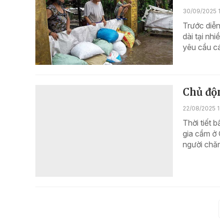
30/09/2025 
Trước diễn
dài tại nh
yêu cầu cá
Chủ độ
22/08/2025 1
Thời tiết 
gia cầm ở
người chăn