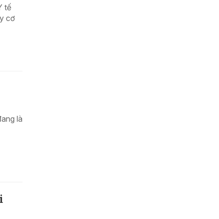
Y tế
y cơ
đang là
i