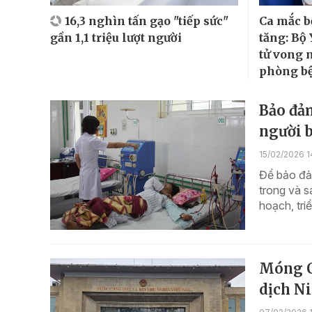
16,3 nghìn tấn gạo "tiếp sức"
Ca mắc b
gần 1,1 triệu lượt người
tăng: Bộ 
tử vong 
phòng b
Bảo đảm
người 
15/02/2026 1
Để bảo đảm
trong và 
hoạch, tri
Móng Cá
dịch N