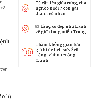
ân
Từ căn lều giữa rừng, cha
8
với
nghèo nuôi 7 con gái
thành cử nhân
9
Làng cổ đẹp như tranh
vẽ giữa lòng miền Trung
bệnh
Thăm không gian lưu
10
giữ kí ức lịch sử về cố
Tổng Bí thư Trường
Chinh
 trên
ão lũ