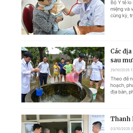
Bộ Y tế lo
miệng và 
cùng kỳ, tr
Các đị
sau mư
29/10/2025 1
Theo đề ng
hoạch, phư
địa bàn, p
Thanh 
03/10/2025 