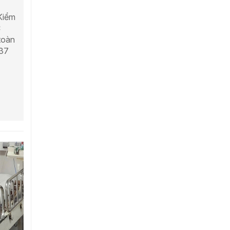
Kiểm
C
toàn
937