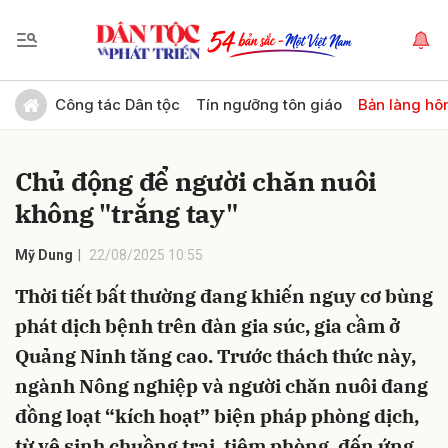
Gửi bình luận
Công tác Dân tộc
Tín ngưỡng tôn giáo
Bản làng hô
Chủ động để người chăn nuôi
không "trắng tay"
Mỹ Dung
22/08/2025 10:55
Thời tiết bất thường đang khiến nguy cơ bùng
Hủy
Gửi
phát dịch bệnh trên đàn gia súc, gia cầm ở
Quảng Ninh tăng cao. Trước thách thức này,
ngành Nông nghiệp và người chăn nuôi đang
đồng loạt “kích hoạt” biện pháp phòng dịch,
từ vệ sinh chuồng trại, tiêm phòng, đến ứng