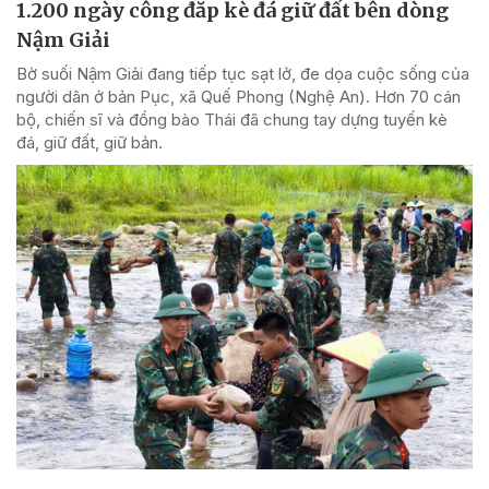
1.200 ngày công đắp kè đá giữ đất bên dòng
Nậm Giải
Bờ suối Nậm Giải đang tiếp tục sạt lở, đe dọa cuộc sống của
người dân ở bản Pục, xã Quế Phong (Nghệ An). Hơn 70 cán
bộ, chiến sĩ và đồng bào Thái đã chung tay dựng tuyến kè
đá, giữ đất, giữ bản.