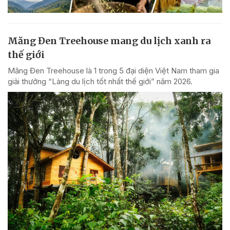
Măng Đen Treehouse mang du lịch xanh ra
thế giới
Măng Đen Treehouse là 1 trong 5 đại diện Việt Nam tham gia
giải thưởng “Làng du lịch tốt nhất thế giới” năm 2026.