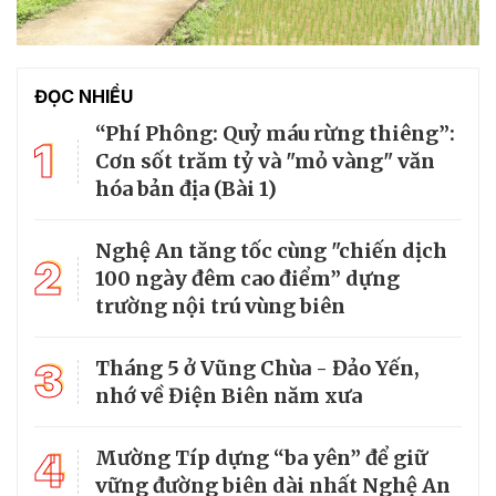
ĐỌC NHIỀU
“Phí Phông: Quỷ máu rừng thiêng”:
1
Cơn sốt trăm tỷ và "mỏ vàng" văn
hóa bản địa (Bài 1)
Nghệ An tăng tốc cùng "chiến dịch
2
100 ngày đêm cao điểm” dựng
trường nội trú vùng biên
3
Tháng 5 ở Vũng Chùa - Đảo Yến,
nhớ về Điện Biên năm xưa
4
Mường Típ dựng “ba yên” để giữ
vững đường biên dài nhất Nghệ An