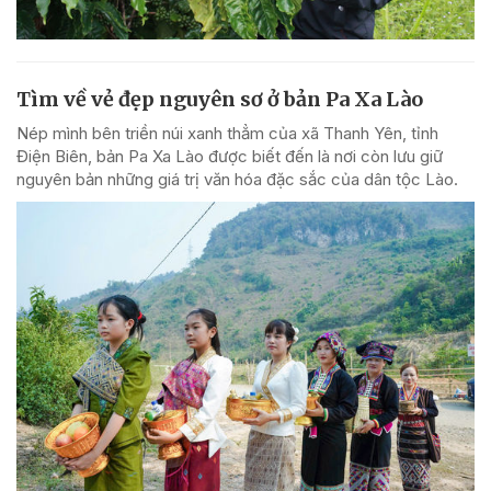
Tìm về vẻ đẹp nguyên sơ ở bản Pa Xa Lào
Nép mình bên triền núi xanh thẳm của xã Thanh Yên, tỉnh
Điện Biên, bản Pa Xa Lào được biết đến là nơi còn lưu giữ
nguyên bản những giá trị văn hóa đặc sắc của dân tộc Lào.