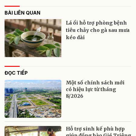
BÀI LIÊN QUAN
Lá ổi hỗ trợ phòng bệnh
tiêu chảy cho gà sau mưa
kéo dài
ĐỌC TIẾP
Một số chính sách mới
có hiệu lực từ tháng
8/2026
Hỗ trợ sinh kế phù hợp
giúp đồng bào Gié Triêng