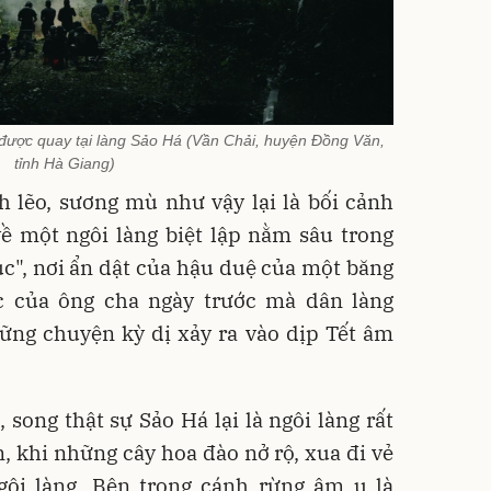
 được quay tại làng Sảo Há (Vần Chải, huyện Đồng Văn,
tỉnh Hà Giang)
h lẽo, sương mù như vậy lại là bối cảnh
ề một ngôi làng biệt lập nằm sâu trong
gục", nơi ẩn dật của hậu duệ của một băng
ác của ông cha ngày trước mà dân làng
ững chuyện kỳ dị xảy ra vào dịp Tết âm
 song thật sự​ Sảo Há lại là ngôi làng rất
 khi những cây hoa đào nở rộ, xua đi vẻ
gôi làng. Bên trong cánh rừng âm u là