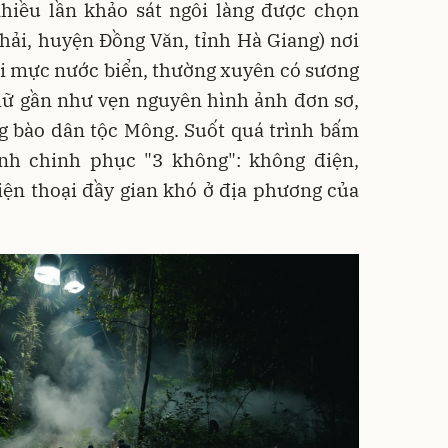
nhiều lần khảo sát ngôi làng được chọn
hải, huyện Đồng Văn, tỉnh Hà Giang) nơi
ới mực nước biển, thường xuyên có sương
iữ gần như vẹn nguyên hình ảnh đơn sơ,
g bào dân tộc Mông. Suốt quá trình bấm
nh chinh phục "3 không": không điện,
ện thoại đầy gian khó ở địa phương của