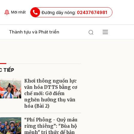
Đường dây nóng:
02437674981
Mới nhất
Thành tựu và Phát triển
 TIẾP
Khơi thông nguồn lực
văn hóa DTTS bằng cơ
chế mới: Gỡ điểm
nghẽn hưởng thụ văn
ửi
hóa (Bài 2)
“Phí Phông - Quỷ máu
rừng thiêng”: "Bùa hộ
mệnh" tri thức để bản