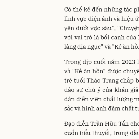
Có thể kể đến những tác p
lĩnh vực điện ảnh và hiệu 
yên dưới vực sâu”, "Chuyện
với vai trò là bối cảnh củ
làng địa ngục" và "Kẻ ăn hồ
Trong dịp cuối năm 2023 l
và "Kẻ ăn hồn" được chuyển
trẻ tuổi Thảo Trang chắp 
đảo sự chú ý của khán giả 
dàn diễn viên chất lượng 
sắc và hình ảnh đậm chất t
Đạo diễn Trần Hữu Tấn cho
cuốn tiểu thuyết, trong đầ