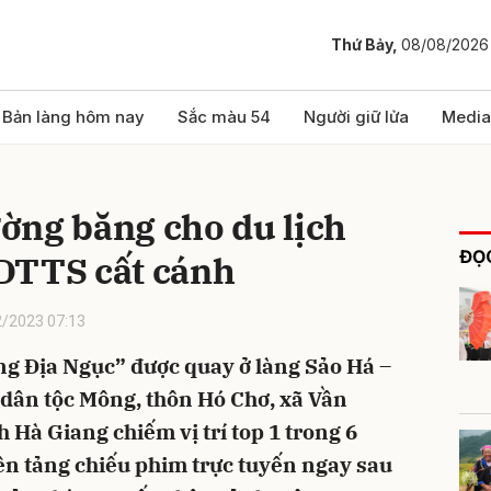
Thứ Bảy,
08/08/2026
bình luận
Bản làng hôm nay
Sắc màu 54
Người giữ lửa
Media
ờng băng cho du lịch
ĐỌC
DTTS cất cánh
/2023 07:13
àng Địa Ngục” được quay ở làng Sảo Há –
Hủy
G
 dân tộc Mông, thôn Hó Chơ, xã Vần
 Hà Giang chiếm vị trí top 1 trong 6
nền tảng chiếu phim trực tuyến ngay sau