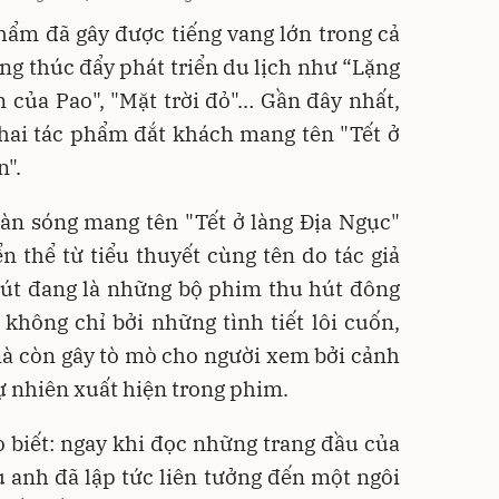
hẩm đã gây được tiếng vang lớn trong cả
ứng thúc đẩy phát triển du lịch như “Lặng
 của Pao", "Mặt trời đỏ"… Gần đây nhất,
a hai tác phẩm đắt khách mang tên "Tết ở
n".
àn sóng mang tên "Tết ở làng Địa Ngục"
 thể từ tiểu thuyết cùng tên do tác giả
bút đang là những bộ phim thu hút đông
không chỉ bởi những tình tiết lôi cuốn,
mà còn gây tò mò cho người xem bởi cảnh
ự nhiên xuất hiện trong phim.
 biết: ngay khi đọc những trang đầu của
u anh đã lập tức liên tưởng đến một ngôi