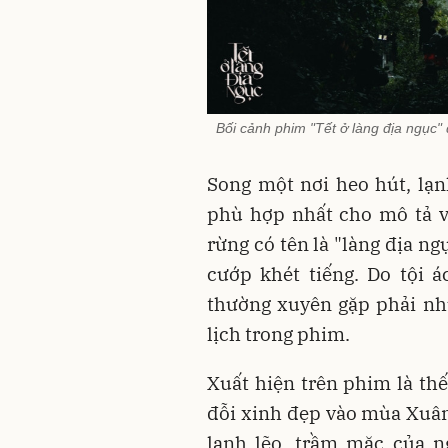
Bối cảnh phim "Tết ở làng địa ngục"
Song một nơi heo hút, lạn
phù hợp nhất cho mô tả v
rừng có tên là "làng địa n
cướp khét tiếng. Do tội 
thường xuyên gặp phải nh
lịch trong phim.
Xuất hiện trên phim là thế,
đỗi xinh đẹp vào mùa Xuân,
lạnh lẽo, trầm mặc của n