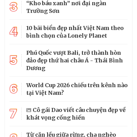
3
“Kho báu xanh” nơi đại ngàn
Trường Sơn
4
10 bãi biển đẹp nhất Việt Nam theo
bình chọn của Lonely Planet
Phú Quốc vượt Bali, trở thành hòn
5
đảo đẹp thứ hai châu Á - Thái Bình
Dương
6
World Cup 2026 chiếu trên kênh nào
tại Việt Nam?
7
Cô gái Dao viết câu chuyện đẹp về
khát vọng cống hiến
Từ căn lều giữa rừng, cha nghèo