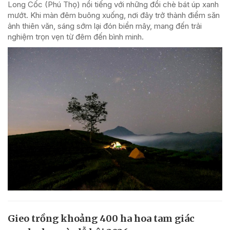
Long Cốc (Phú Thọ) nổi tiếng với những đồi chè bát úp xanh
mướt. Khi màn đêm buông xuống, nơi đây trở thành điểm săn
ảnh thiên văn, sáng sớm lại đón biển mây, mang đến trải
nghiệm trọn vẹn từ đêm đến bình minh.
Gieo trồng khoảng 400 ha hoa tam giác