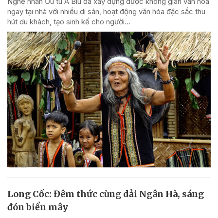
Nghệ nhân Ưu tú A Biu đã xây dựng được không gian văn hóa
ngay tại nhà với nhiều di sản, hoạt động văn hóa đặc sắc thu
hút du khách, tạo sinh kế cho người...
Long Cốc: Đêm thức cùng dải Ngân Hà, sáng
đón biển mây