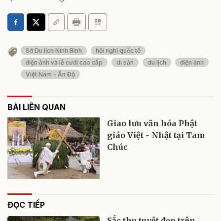
Sở Du lịch Ninh Bình
hội nghị quốc tế
điện ảnh và lễ cưới cao cấp
di sản
du lịch
điện ảnh
Việt Nam - Ấn Độ
BÀI LIÊN QUAN
Giao lưu văn hóa Phật
giáo Việt - Nhật tại Tam
Chúc
ĐỌC TIẾP
Sắc thu tuyệt đẹp trên