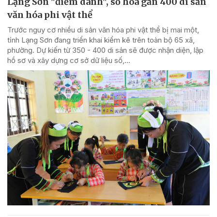
Lạng Sơn "điểm danh", số hóa gần 400 di sản
văn hóa phi vật thể
Trước nguy cơ nhiều di sản văn hóa phi vật thể bị mai một,
tỉnh Lạng Sơn đang triển khai kiểm kê trên toàn bộ 65 xã,
phường. Dự kiến từ 350 - 400 di sản sẽ được nhận diện, lập
hồ sơ và xây dựng cơ sở dữ liệu số,...