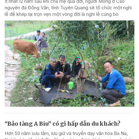
Ít nhất 12 năm sau khi cha mẹ qua đời, người Mông ở Cao
nguyên đá Đồng Văn, tỉnh Tuyên Quang sẽ tổ chức một nghi
lễ để khép lại trọn vẹn một vòng đời là nghi lễ cúng bò
“Bảo tàng A Biu” có gì hấp dẫn du khách?
Hơn 50 năm sưu tầm, lưu giữ và truyền dạy văn hóa Ba Na,