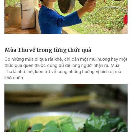
Mùa Thu về trong từng thức quà
Có những mùa đi qua rất khẽ, chỉ cần một mùi hương hay một
thức quà quen thuộc cũng đủ để lòng người nhận ra. Mùa
Thu là như thế, luôn trở về cùng những hương vị bình dị mà
khó quên