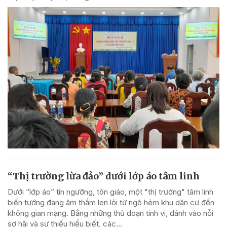
“Thị trường lừa đảo” dưới lớp áo tâm linh
Dưới “lớp áo” tín ngưỡng, tôn giáo, một "thị trường" tâm linh
biến tướng đang âm thầm len lỏi từ ngõ hẻm khu dân cư đến
không gian mạng. Bằng những thủ đoạn tinh vi, đánh vào nỗi
sợ hãi và sự thiếu hiểu biết, các...