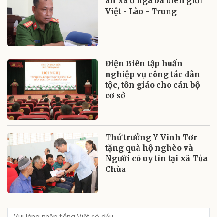
an xã ở ngã ba biên giới
Việt - Lào - Trung
Điện Biên tập huấn
nghiệp vụ công tác dân
tộc, tôn giáo cho cán bộ
cơ sở
Thứ trưởng Y Vinh Tơr
tặng quà hộ nghèo và
Người có uy tín tại xã Tủa
Chùa