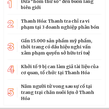
1
Đưa “hòm thư số” đến buôn làng
biên giới
2
Thanh Hóa: Thanh tra chỉ ra vi
phạm tại 3 doanh nghiệp phân bón
Gần 15.000 sản phẩm mỹ phẩm,
3
thời trang có dấu hiệu nghi vấn
xâm phạm quyền sở hữu trí tuệ
4
Khởi tố 9 bị can làm giả tài liệu của
cơ quan, tổ chức tại Thanh Hóa
Năm người tử vong sau sự cố tại
5
trang trại chăn nuôi lợn ở Thanh
Hóa