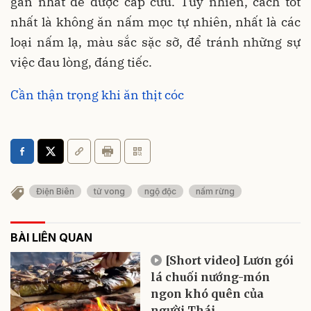
gần nhất để được cấp cứu. Tuy nhiên, cách tốt
nhất là không ăn nấm mọc tự nhiên, nhất là các
loại nấm lạ, màu sắc sặc sỡ, để tránh những sự
việc đau lòng, đáng tiếc.
Cần thận trọng khi ăn thịt cóc
Điện Biên
tử vong
ngộ độc
nấm rừng
BÀI LIÊN QUAN
[Short video] Lươn gói
lá chuối nướng-món
ngon khó quên của
người Thái