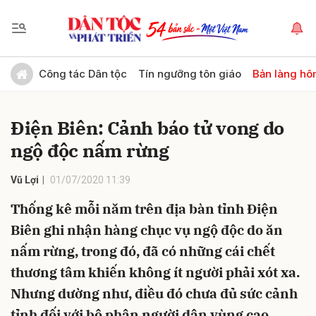
Gửi bình luận
Công tác Dân tộc
Tín ngưỡng tôn giáo
Bản làng hô
Điện Biên: Cảnh báo tử vong do
ngộ độc nấm rừng
Vũ Lợi
01/07/2020 11:39
Thống kê mỗi năm trên địa bàn tỉnh Điện
Hủy
Gửi
Biên ghi nhận hàng chục vụ ngộ độc do ăn
nấm rừng, trong đó, đã có những cái chết
thương tâm khiến không ít người phải xót xa.
Nhưng dường như, điều đó chưa đủ sức cảnh
tỉnh đối với bộ phận người dân vùng cao