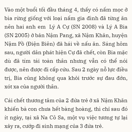
Vào một buổi tối đầu tháng 4, thấy có nấm mọc ở
bìa rừng giống với loại nấm gia đình đã từng ăn
nên hai anh em Lý A Cự (SN 2008) và Lý A Bia
(SN 2005) ở bản Nậm Pang, xã Nậm Khăn, huyện
Nậm Pồ (Điện Biên) đã hái về nấu ăn. Sáng hôm
sau, người dân phát hiện Cự đã chết, còn Bia mặc
dù đã tím tái toàn thân nhưng vẫn có thể nói
được, nên được đi cấp cứu. Sau 2 ngày nỗ lực điều
trị, Bia cũng không qua khỏi trước sự đau đớn,
xót xa của người thân.
Cái chết thương tâm của 2 đứa trẻ ở xã Nậm Khăn
khiến bà con chưa hết bàng hoàng, thì chỉ sau đó
ít ngày, tại xã Na Cô Sa, một vụ việc tương tự lại
xảy ra, cướp đi sinh mạng của 3 đứa trẻ.