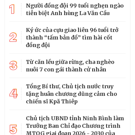
1
Người đồng đội 99 tuổi nghẹn ngào
tiễn biệt Anh hùng La Văn Cầu
Ký ức của cựu giao liên 96 tuổi trở
2
thành “tấm bản đồ” tìm hài cốt
đồng đội
3
Từ căn lều giữa rừng, cha nghèo
nuôi 7 con gái thành cử nhân
Tổng Bí thư, Chủ tịch nước truy
4
tặng huân chương dũng cảm cho
chiến sĩ Kpă Thiêp
Chủ tịch UBND tỉnh Ninh Bình làm
5
Trưởng Ban Chỉ đạo Chương trình
MTQG giai đoạn 2026 - 2030 của