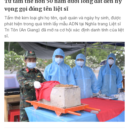
Từ tấm thẻ hơn 50 năm dưới lòng đất đến hy
vọng gọi đúng tên liệt sĩ
Tấm thẻ kim loại ghi họ tên, quê quán và ngày hy sinh, được
phát hiện trong quá trình lấy mẫu ADN tại Nghĩa trang Liệt sĩ
Tri Tôn (An Giang) đã mở ra cơ hội xác định danh tính của liệt
sĩ.