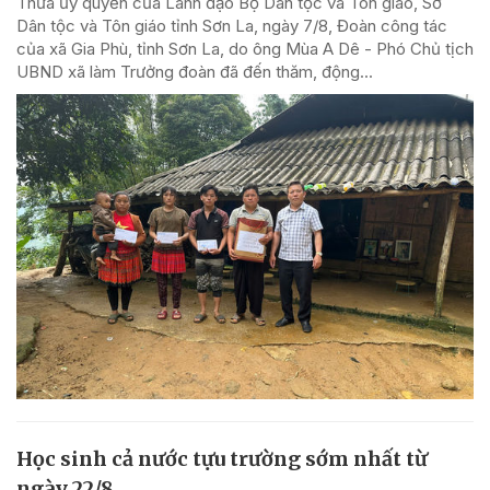
Thừa ủy quyền của Lãnh đạo Bộ Dân tộc và Tôn giáo, Sở
Dân tộc và Tôn giáo tỉnh Sơn La, ngày 7/8, Đoàn công tác
của xã Gia Phù, tỉnh Sơn La, do ông Mùa A Dê - Phó Chủ tịch
UBND xã làm Trưởng đoàn đã đến thăm, động...
Học sinh cả nước tựu trường sớm nhất từ
ngày 22/8