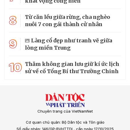
khát vọng cống hiến
8
Từ căn lều giữa rừng, cha nghèo
nuôi 7 con gái thành cử nhân
9
Làng cổ đẹp như tranh vẽ giữa
lòng miền Trung
10
Thăm không gian lưu giữ kí ức lịch
sử về cố Tổng Bí thư Trường Chinh
Chuyên trang của VietNamNet
Cơ quan chủ quản: Bộ Dân tộc và Tôn giáo
Số giấy phép: 146/GP-BVHTTDL, cấp ngày 17/10/2025