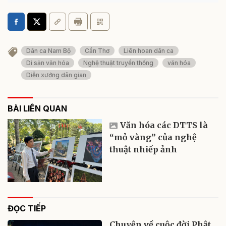
Dân ca Nam Bộ
Cần Thơ
Liên hoan dân ca
Di sản văn hóa
Nghệ thuật truyền thống
văn hóa
Diễn xướng dân gian
BÀI LIÊN QUAN
Văn hóa các DTTS là
“mỏ vàng” của nghệ
thuật nhiếp ảnh
ĐỌC TIẾP
Chuyện về cuộc đời Phật