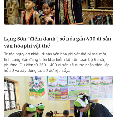
Lạng Sơn "điểm danh", số hóa gần 400 di sản
văn hóa phi vật thể
Trước nguy cơ nhiều di sản văn hóa phi vật thể bị mai một,
tỉnh Lạng Sơn đang triển khai kiểm kê trên toàn bộ 65 xã,
phường. Dự kiến từ 350 - 400 di sản sẽ được nhận diện, lập
hồ sơ và xây dựng cơ sở dữ liệu số,...