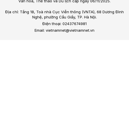
Văn hóa, Thể thao và Du lịch cấp ngày 06/11/2025.
Địa chỉ: Tầng 18, Toà nhà Cục Viễn thông (VNTA), 68 Dương Đình
Nghệ, phường Cầu Giấy, TP. Hà Nội.
Điện thoại: 02437674981
Email: vietnamnet@vietnamnet.vn