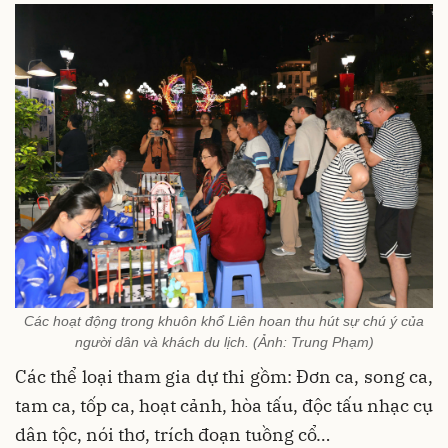
Các hoạt động trong khuôn khổ Liên hoan thu hút sự chú ý của
người dân và khách du lịch. (Ảnh: Trung Phạm)
Các thể loại tham gia dự thi gồm: Đơn ca, song ca,
tam ca, tốp ca, hoạt cảnh, hòa tấu, độc tấu nhạc cụ
dân tộc, nói thơ, trích đoạn tuồng cổ…