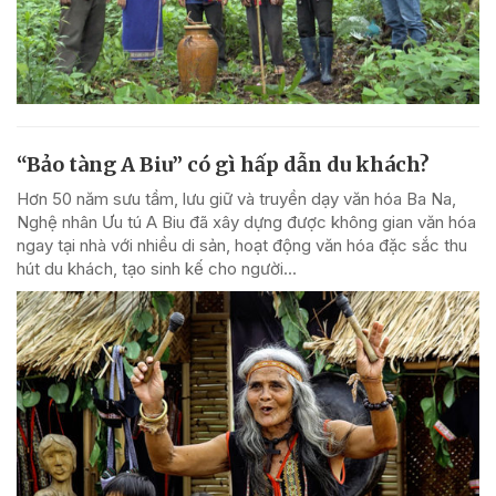
“Bảo tàng A Biu” có gì hấp dẫn du khách?
Hơn 50 năm sưu tầm, lưu giữ và truyền dạy văn hóa Ba Na,
Nghệ nhân Ưu tú A Biu đã xây dựng được không gian văn hóa
ngay tại nhà với nhiều di sản, hoạt động văn hóa đặc sắc thu
hút du khách, tạo sinh kế cho người...