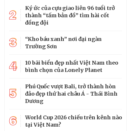
Ký ức của cựu giao liên 96 tuổi trở
2
thành “tấm bản đồ” tìm hài cốt
đồng đội
3
“Kho báu xanh” nơi đại ngàn
Trường Sơn
4
10 bãi biển đẹp nhất Việt Nam theo
bình chọn của Lonely Planet
Phú Quốc vượt Bali, trở thành hòn
5
đảo đẹp thứ hai châu Á - Thái Bình
Dương
6
World Cup 2026 chiếu trên kênh nào
tại Việt Nam?