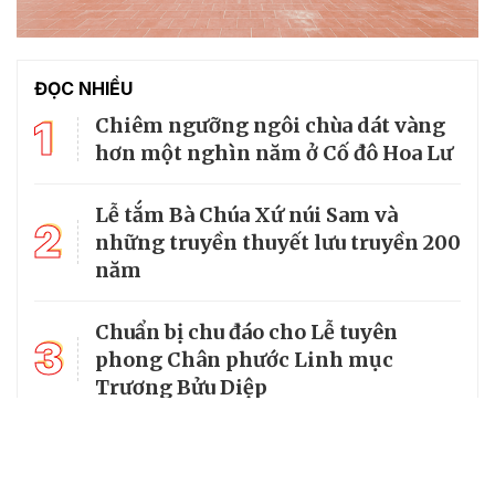
ĐỌC NHIỀU
1
Chiêm ngưỡng ngôi chùa dát vàng
hơn một nghìn năm ở Cố đô Hoa Lư
Lễ tắm Bà Chúa Xứ núi Sam và
2
những truyền thuyết lưu truyền 200
năm
Chuẩn bị chu đáo cho Lễ tuyên
3
phong Chân phước Linh mục
Trương Bửu Diệp
Chiêm bái chùa Cam Lộ, nơi có
4
bảo tháp thờ Phật cao nhất Việt