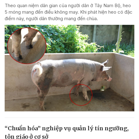
Theo quan niệm dân gian của người dân ở Tây Nam Bộ, heo
5 móng mang đến điều không may. Khi phát hiện heo có đặc
điểm này, người dân thường mang đến chùa.
“Chuẩn hóa” nghiệp vụ quản lý tín ngưỡng,
tôn giáo ở cơ sở