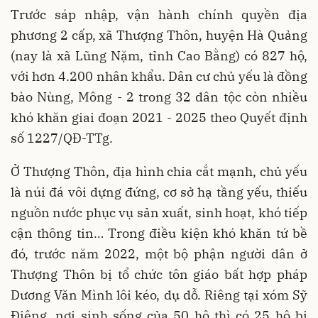
Trước sáp nhập, vận hành chính quyền địa
phương 2 cấp, xã Thượng Thôn, huyện Hà Quảng
(nay là xã Lũng Nặm, tỉnh Cao Bằng) có 827 hộ,
với hơn 4.200 nhân khẩu. Dân cư chủ yếu là đồng
bào Nùng, Mông - 2 trong 32 dân tộc còn nhiều
khó khăn giai đoạn 2021 - 2025 theo Quyết định
số 1227/QĐ-TTg.
Ở Thượng Thôn, địa hình chia cắt mạnh, chủ yếu
là núi đá vôi dựng đứng, cơ sở hạ tầng yếu, thiếu
nguồn nước phục vụ sản xuất, sinh hoạt, khó tiếp
cận thông tin… Trong điều kiện khó khăn tứ bề
đó, trước năm 2022, một bộ phận người dân ở
Thượng Thôn bị tổ chức tôn giáo bất hợp pháp
Dương Văn Mình lôi kéo, dụ dỗ. Riêng tại xóm Sỹ
Điêng, nơi sinh sống của 50 hộ thì có 25 hộ bị