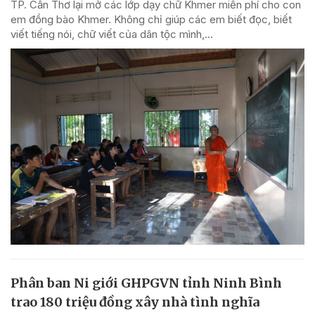
TP. Cần Thơ lại mở các lớp dạy chữ Khmer miễn phí cho con
em đồng bào Khmer. Không chỉ giúp các em biết đọc, biết
viết tiếng nói, chữ viết của dân tộc mình,...
Phân ban Ni giới GHPGVN tỉnh Ninh Bình
trao 180 triệu đồng xây nhà tình nghĩa