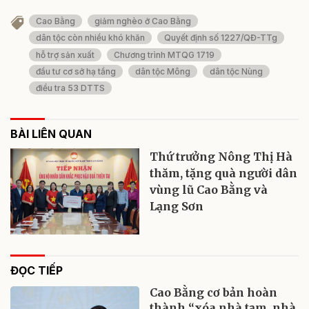
Cao Bằng
giảm nghèo ở Cao Bằng
dân tộc còn nhiều khó khăn
Quyết định số 1227/QĐ-TTg
hỗ trợ sản xuất
Chương trình MTQG 1719
đầu tư cơ sở hạ tầng
dân tộc Mông
dân tộc Nùng
điều tra 53 DTTS
BÀI LIÊN QUAN
Thứ trưởng Nông Thị Hà
thăm, tặng quà người dân
vùng lũ Cao Bằng và
Lạng Sơn
ĐỌC TIẾP
Cao Bằng cơ bản hoàn
thành “xóa nhà tạm, nhà