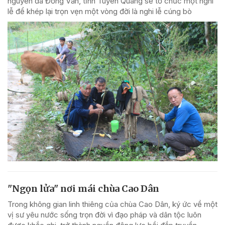
nguyên đá Đồng Văn, tỉnh Tuyên Quang sẽ tổ chức một nghi
lễ để khép lại trọn vẹn một vòng đời là nghi lễ cúng bò
"Ngọn lửa" nơi mái chùa Cao Dân
Trong không gian linh thiêng của chùa Cao Dân, ký ức về một
vị sư yêu nước sống trọn đời vì đạo pháp và dân tộc luôn