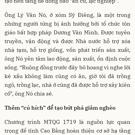
tạo nền tảng để đồng bào “an cư, lạc nghiệp”.
Ông Lý Văn Nó, ở xóm Sỹ Điêng, là một trong
những người từng bị ảnh hưởng bởi tổ chức tôn
giáo bất hợp pháp Dương Văn Mình. Được tuyên
truyền, vận động và được Nhà nước hỗ trợ xóa
nhà tạm, hỗ trợ giống, vốn phát triển sản xuất,
ông Nó yên tâm lao động, sản xuất, ổn định cuộc
sống. “Ruộng đồng trước đây bỏ hoang vì nghe lời
kẻ xấu không làm cũng có ăn, giờ tôi đã trồng
ngô, trồng lạc, nhà ở cũng đã được hỗ trợ xây kiên
cố”, ông Nó chia sẻ.
Thêm “cú hích” để tạo bứt phá giảm nghèo
Chương trình MTQG 1719 là nguồn lực quan
trọng để tỉnh Cao Bằng hoàn thiện cơ sở hạ tầng