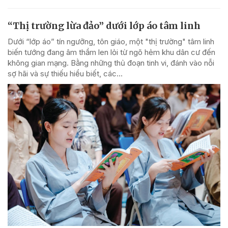
“Thị trường lừa đảo” dưới lớp áo tâm linh
Dưới “lớp áo” tín ngưỡng, tôn giáo, một "thị trường" tâm linh
biến tướng đang âm thầm len lỏi từ ngõ hẻm khu dân cư đến
không gian mạng. Bằng những thủ đoạn tinh vi, đánh vào nỗi
sợ hãi và sự thiếu hiểu biết, các...