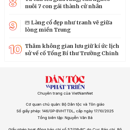
8
nuôi 7 con gái thành cử nhân
9
Làng cổ đẹp như tranh vẽ giữa
lòng miền Trung
10
Thăm không gian lưu giữ kí ức lịch
sử về cố Tổng Bí thư Trường Chinh
Chuyên trang của VietNamNet
Cơ quan chủ quản: Bộ Dân tộc và Tôn giáo
Số giấy phép: 146/GP-BVHTTDL, cấp ngày 17/10/2025
Tổng biên tập: Nguyễn Văn Bá
Giấy phép hoạt động báo chí số 57/GP-BC do Cục Báo chí, Bộ