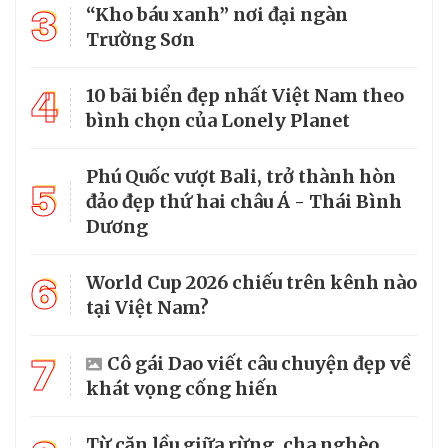
3
“Kho báu xanh” nơi đại ngàn
Trường Sơn
4
10 bãi biển đẹp nhất Việt Nam theo
bình chọn của Lonely Planet
Phú Quốc vượt Bali, trở thành hòn
5
đảo đẹp thứ hai châu Á - Thái Bình
Dương
6
World Cup 2026 chiếu trên kênh nào
tại Việt Nam?
7
Cô gái Dao viết câu chuyện đẹp về
khát vọng cống hiến
Từ căn lều giữa rừng, cha nghèo