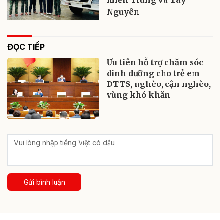
miền Trung và Tây
Nguyên
ĐỌC TIẾP
Ưu tiên hỗ trợ chăm sóc
dinh dưỡng cho trẻ em
DTTS, nghèo, cận nghèo,
vùng khó khăn
Gửi bình luận