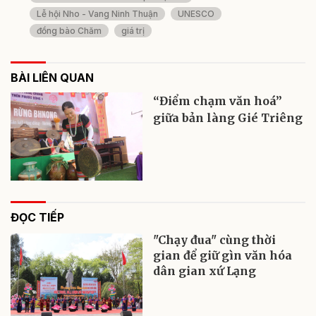
Lễ hội Nho - Vang Ninh Thuận
UNESCO
đồng bào Chăm
giá trị
BÀI LIÊN QUAN
“Điểm chạm văn hoá”
giữa bản làng Gié Triêng
ĐỌC TIẾP
"Chạy đua" cùng thời
gian để giữ gìn văn hóa
dân gian xứ Lạng