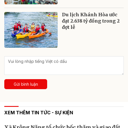
Du lịch Khánh Hòa ước
đạt 2.638 tỷ đồng trong 2
đợt lễ
Gửi bình luận
XEM THÊM TIN TỨC - SỰ KIỆN
Xã Krông Năng tổ chức bốc thăm và giao đất