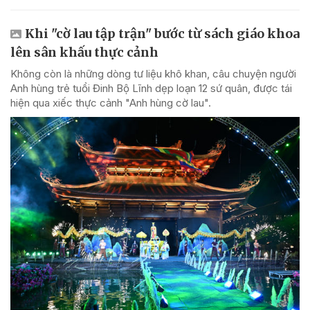
Khi "cờ lau tập trận" bước từ sách giáo khoa
lên sân khấu thực cảnh
Không còn là những dòng tư liệu khô khan, câu chuyện người
Anh hùng trẻ tuổi Đinh Bộ Lĩnh dẹp loạn 12 sứ quân, được tái
hiện qua xiếc thực cảnh "Anh hùng cờ lau".