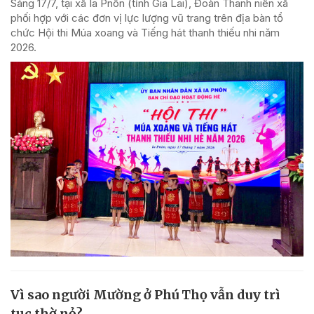
Sáng 17/7, tại xã Ia Pnôn (tỉnh Gia Lai), Đoàn Thanh niên xã
phối hợp với các đơn vị lực lượng vũ trang trên địa bàn tổ
chức Hội thi Múa xoang và Tiếng hát thanh thiếu nhi năm
2026.
Vì sao người Mường ở Phú Thọ vẫn duy trì
tục thờ nỏ?