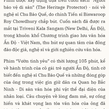
Phim được xây dựng dựa trên cuốn sách “Người
bảo vệ di sản” (The Heritage Protector) - nói về
nghệ sĩ Chu Bảo Quế, do chính Tiến sĩ Biswaroop
Roy Chowdhury chắp bút. Cuốn sách đã được ra
mắt tại Triveni Kala Sangam (New Delhi, Ấn Độ),
trong khuôn khổ Chương trình giao lưu văn hóa
Ấn Độ - Việt Nam, thu hút sự quan tâm của đông
đảo độc giả, nghệ sĩ và giới nghiên cứu văn hóa.
Phim “Vườn tình yêu” có thời lượng 105 phút, kể
về hành trình của cô gái trẻ người Ấn Độ, tình cờ
biết đến nghệ sĩ Chu Bảo Quế và những đóng góp
của ông trong việc gìn giữ dân ca Quan họ Bắc
Ninh - Di sản văn hóa phi vật thể đại diện của
nhân loại. Câu chuyện về lòng đam mê, sự cống
hiến và khát vọng lan tỏa văn hóa của ông đã