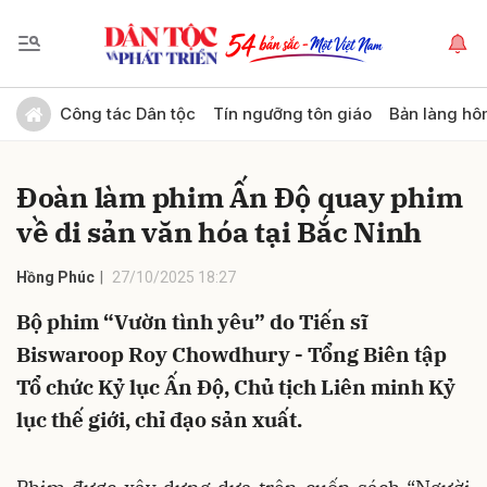
Gửi bình luận
Công tác Dân tộc
Tín ngưỡng tôn giáo
Bản làng hô
Đoàn làm phim Ấn Độ quay phim
về di sản văn hóa tại Bắc Ninh
Hồng Phúc
27/10/2025 18:27
Bộ phim “Vườn tình yêu” do Tiến sĩ
Hủy
Gửi
Biswaroop Roy Chowdhury - Tổng Biên tập
Tổ chức Kỷ lục Ấn Độ, Chủ tịch Liên minh Kỷ
lục thế giới, chỉ đạo sản xuất.