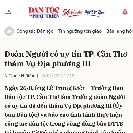
Gửi bình luận
Công tác Dân tộc
Tín ngưỡng tôn giáo
Bản làng hô
Đoàn Người có uy tín TP. Cần Thơ
thăm Vụ Địa phương III
N.Tâm - H.Diễm
26/08/2022 17:19
Ngày 26/8, ông Lê Trung Kiên - Trưởng Ban
Hủy
Gửi
Dân tộc TP. Cần Thơ làm Trưởng đoàn Người
có uy tín đã đến thăm Vụ Địa phương III (Ủy
ban Dân tộc) và báo cáo tình hình thực hiện
công tác dân tộc trong vùng đồng bào DTTS
tại huyện Cờ Đỏ nhân chương trình tập huấn,