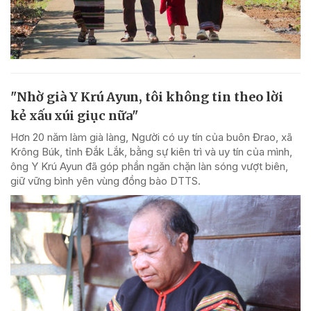
"Nhờ già Y Krú Ayun, tôi không tin theo lời
kẻ xấu xúi giục nữa"
Hơn 20 năm làm già làng, Người có uy tín của buôn Đrao, xã
Krông Búk, tỉnh Đắk Lắk, bằng sự kiên trì và uy tín của mình,
ông Y Krú Ayun đã góp phần ngăn chặn làn sóng vượt biên,
giữ vững bình yên vùng đồng bào DTTS.