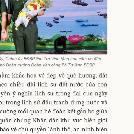
ủy, Chính ủy BĐBP tỉnh Trà Vinh tặng hoa cảm ơn đến
Phó Đoàn trưởng Đoàn Văn công Bộ Tư lệnh BĐBP
hằm khắc họa vẻ đẹp về quê hương, đất
eo chiều dài lịch sử đất nước của con
yền ý nghĩa lịch sử trọng đại của ngày
ọi trong lịch sử đấu tranh dựng nước và
 cường mối quan hệ đoàn kết gắn bó giữa
 quần chúng Nhân dân khu vực biên giới
bảo vệ chủ quyền lãnh thổ, an ninh biên