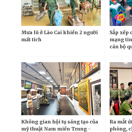
Mưa lũ ở Lào Cai khiến 2 người
Sắp xếp 
mất tích
mạng tin
cán bộ qu
Không gian hội tụ sáng tạo của
Ra mắt 
mỹ thuật Nam miền Trung -
phòng, c