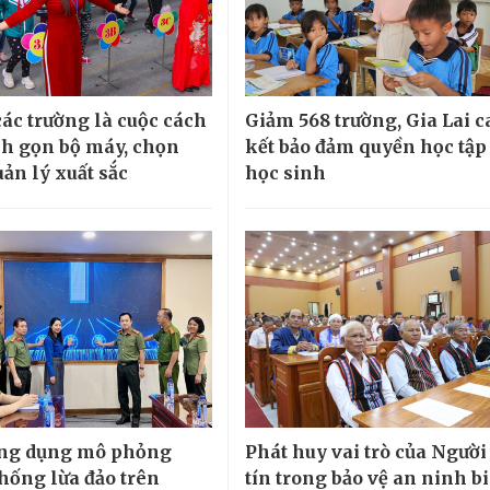
các trường là cuộc cách
Giảm 568 trường, Gia Lai 
h gọn bộ máy, chọn
kết bảo đảm quyền học tập
ản lý xuất sắc
học sinh
ứng dụng mô phỏng
Phát huy vai trò của Người
hống lừa đảo trên
tín trong bảo vệ an ninh b