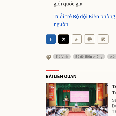
giới quốc gia.
Tuổi trẻ Bộ đội Biên phòng
nguồn
Trà Vinh
Bộ đội Biên phòng
biên
BÀI LIÊN QUAN
T
T
Sá
Đ
T