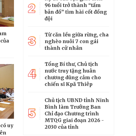
2
96 tuổi trở thành “tấm
bản đồ” tìm hài cốt đồng
đội
cam
Từ căn lều giữa rừng, cha
3
 của
nghèo nuôi 7 con gái
thành cử nhân
Tổng Bí thư, Chủ tịch
4
nước truy tặng huân
chương dũng cảm cho
chiến sĩ Kpă Thiêp
Chủ tịch UBND tỉnh Ninh
Bình làm Trưởng Ban
5
Chỉ đạo Chương trình
MTQG giai đoạn 2026 -
 có uy
2030 của tỉnh
iên