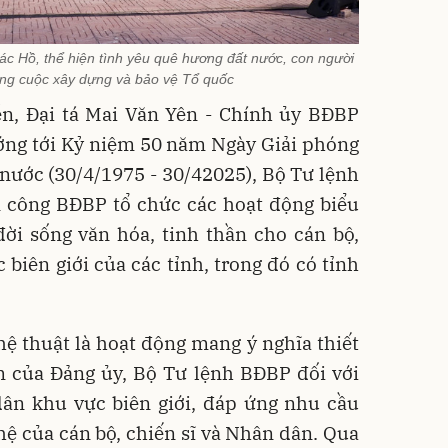
Bác Hồ, thể hiện tình yêu quê hương đất nước, con người
ông cuộc xây dựng và bảo vệ Tổ quốc
iễn, Đại tá Mai Văn Yên - Chính ủy BĐBP
ướng tới Kỷ niệm 50 năm Ngày Giải phóng
nước (30/4/1975 - 30/42025), Bộ Tư lệnh
 công BĐBP tổ chức các hoạt động biểu
ời sống văn hóa, tinh thần cho cán bộ,
 biên giới của các tỉnh, trong đó có tỉnh
ệ thuật là hoạt động mang ý nghĩa thiết
m của Đảng ủy, Bộ Tư lệnh BĐBP đối với
dân khu vực biên giới, đáp ứng nhu cầu
ệ của cán bộ, chiến sĩ và Nhân dân. Qua