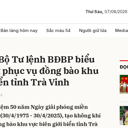
Thứ Sáu,
07/08/2026
bình luận
Bản làng hôm nay
Sắc màu 54
Người giữ lửa
Media
Bộ Tư lệnh BĐBP biểu
ĐỌC
t phục vụ đồng bào khu
iển tỉnh Trà Vinh
24
Hủy
G
iệm 50 năm Ngày giải phóng miền
(30/4/1975 - 30/4/2025), tạo không khí
ng bào khu vực biên giới biển tỉnh Trà