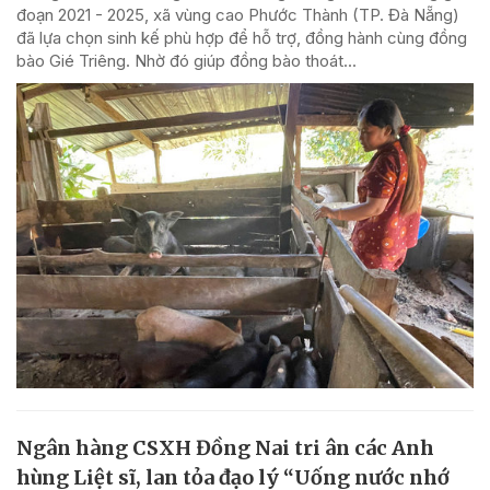
đoạn 2021 - 2025, xã vùng cao Phước Thành (TP. Đà Nẵng)
đã lựa chọn sinh kế phù hợp để hỗ trợ, đồng hành cùng đồng
bào Gié Triêng. Nhờ đó giúp đồng bào thoát...
Ngân hàng CSXH Đồng Nai tri ân các Anh
hùng Liệt sĩ, lan tỏa đạo lý “Uống nước nhớ