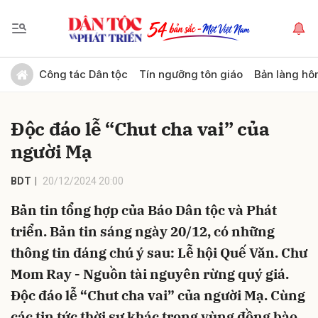
Gửi bình luận
Công tác Dân tộc
Tín ngưỡng tôn giáo
Bản làng hô
Độc đáo lễ “Chut cha vai” của
người Mạ
BDT
20/12/2024 20:00
Bản tin tổng hợp của Báo Dân tộc và Phát
Hủy
Gửi
triển. Bản tin sáng ngày 20/12, có những
thông tin đáng chú ý sau: Lễ hội Quế Văn. Chư
Mom Ray - Nguồn tài nguyên rừng quý giá.
Độc đáo lễ “Chut cha vai” của người Mạ. Cùng
các tin tức thời sự khác trong vùng đồng bào