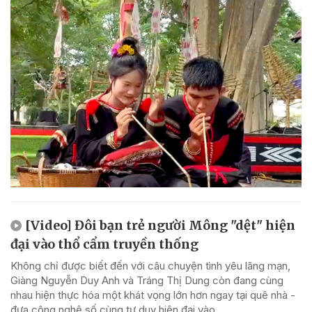
[Video] Đôi bạn trẻ người Mông "dệt" hiện
đại vào thổ cẩm truyền thống
Không chỉ được biết đến với câu chuyện tình yêu lãng mạn,
Giàng Nguyễn Duy Anh và Tráng Thị Dung còn đang cùng
nhau hiện thực hóa một khát vọng lớn hơn ngay tại quê nhà -
đưa công nghệ số cùng tư duy hiện đại vào...