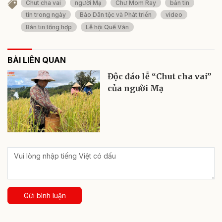
Chut cha vai
người Mạ
Chư Mom Ray
bản tin
tin trong ngày
Báo Dân tộc và Phát triển
video
Bản tin tổng hợp
Lễ hội Quế Văn
BÀI LIÊN QUAN
Độc đáo lễ “Chut cha vai”
của người Mạ
Gửi bình luận