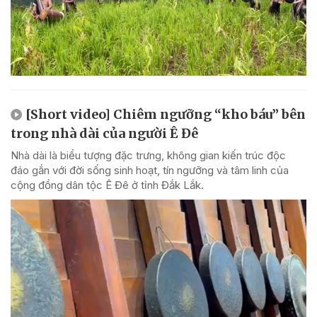
[Short video] Chiêm ngưỡng “kho báu” bên
trong nhà dài của người Ê Đê
Nhà dài là biểu tượng đặc trưng, không gian kiến trúc độc
đáo gắn với đời sống sinh hoạt, tín ngưỡng và tâm linh của
cộng đồng dân tộc Ê Đê ở tỉnh Đắk Lắk.