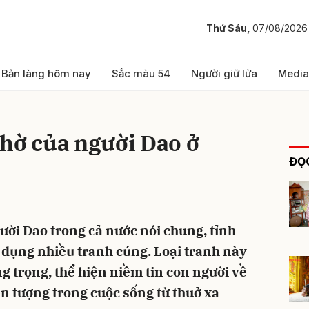
Thứ Sáu,
07/08/2026
bình luận
Bản làng hôm nay
Sắc màu 54
Người giữ lửa
Media
hờ của người Dao ở
ĐỌC
ười Dao trong cả nước nói chung, tỉnh
Hủy
G
 dụng nhiều tranh cúng. Loại tranh này
g trọng, thể hiện niềm tin con người về
iện tượng trong cuộc sống từ thuở xa