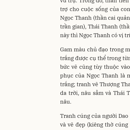
vũ trụ. Trong đó, thần tiê
trợ cho cuộc sống của con 
Ngọc Thanh (thần cai quản 
trần gian), Thái Thanh (th
này thì Ngọc Thanh có vị tr
Gam màu chủ đạo trong mỗi
trắng được cụ thể trong từ
bức vẽ cũng tùy thuộc vào
phục của Ngọc Thanh là m
trắng; tranh vẽ Thượng Tha
da trời, nâu sẫm và Thái 
nâu.
Tranh cúng của người Dao r
và vẽ đẹp (kiêng thờ cúng 