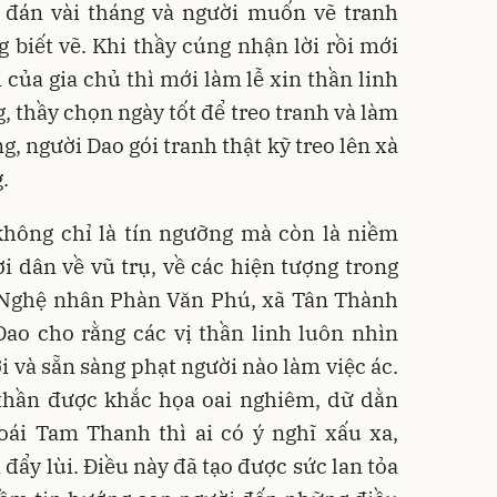
 đán vài tháng và người muốn vẽ tranh
 biết vẽ. Khi thầy cúng nhận lời rồi mới
 của gia chủ thì mới làm lễ xin thần linh
, thầy chọn ngày tốt để treo tranh và làm
g, người Dao gói tranh thật kỹ treo lên xà
.
không chỉ là tín ngưỡng mà còn là niềm
ười dân về vũ trụ, về các hiện tượng trong
. Nghệ nhân Phàn Văn Phú, xã Tân Thành
Dao cho rằng các vị thần linh luôn nhìn
i và sẵn sàng phạt người nào làm việc ác.
 thần được khắc họa oai nghiêm, dữ dằn
ái Tam Thanh thì ai có ý nghĩ xấu xa,
đẩy lùi. Điều này đã tạo được sức lan tỏa