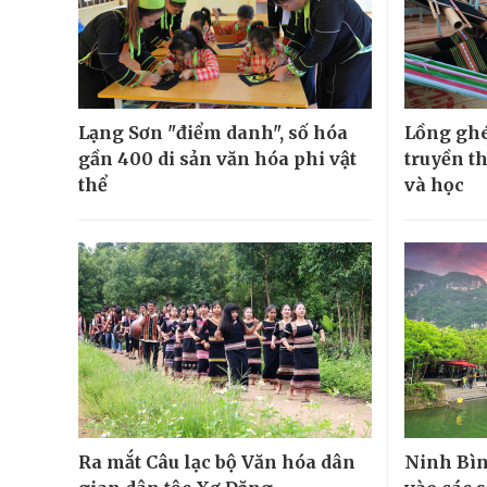
Lạng Sơn "điểm danh", số hóa
Lồng ghé
gần 400 di sản văn hóa phi vật
truyền t
thể
và học
Ra mắt Câu lạc bộ Văn hóa dân
Ninh Bìn