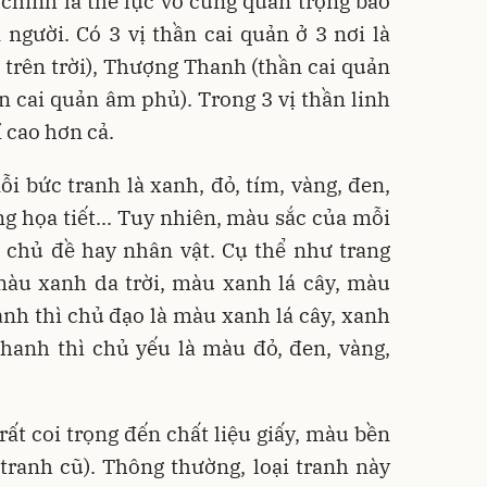
n chính là thế lực vô cùng quan trọng bảo
người. Có 3 vị thần cai quản ở 3 nơi là
trên trời), Thượng Thanh (thần cai quản
ần cai quản âm phủ). Trong 3 vị thần linh
í cao hơn cả.
 bức tranh là xanh, đỏ, tím, vàng, đen,
ng họa tiết... Tuy nhiên, màu sắc của mỗi
 chủ đề hay nhân vật. Cụ thể như trang
àu xanh da trời, màu xanh lá cây, màu
nh thì chủ đạo là màu xanh lá cây, xanh
Thanh thì chủ yếu là màu đỏ, đen, vàng,
ất coi trọng đến chất liệu giấy, màu bền
tranh cũ). Thông thường, loại tranh này