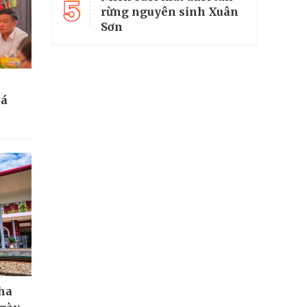
5
rừng nguyên sinh Xuân
Sơn
bá
Nha