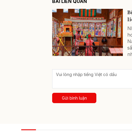
BÀI LIÊN QUAN
B
l
N
hơ
Na
sắ
n
Gửi bình luận