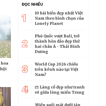
ĐỌC NHIỀU
10 bãi biển đẹp nhất Việt
1
Nam theo bình chọn của
Lonely Planet
Phú Quốc vượt Bali, trở
2
thành hòn đảo đẹp thứ
hai châu Á - Thái Bình
Dương
 hoa
World Cup 2026 chiếu
3
 hội
trên kênh nào tại Việt
Nam?
4
Làng cổ đẹp như tranh
vẽ giữa lòng miền Trung
Miền suối mát dưới tán