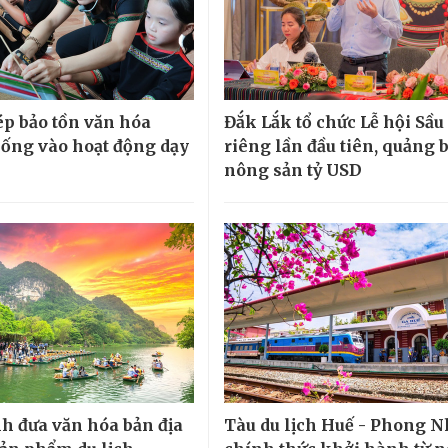
p bảo tồn văn hóa
Đắk Lắk tổ chức Lễ hội Sầu
hống vào hoạt động dạy
riêng lần đầu tiên, quảng 
nông sản tỷ USD
h đưa văn hóa bản địa
Tàu du lịch Huế - Phong 