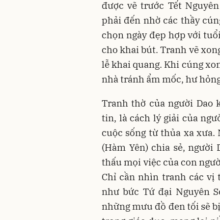
được vẽ trước Tết Nguyên
phải đến nhờ các thầy cúng
chọn ngày đẹp hợp với tuổi
cho khai bút. Tranh vẽ xong
lễ khai quang. Khi cúng xon
nhà tránh ẩm mốc, hư hỏng
Tranh thờ của người Dao 
tin, là cách lý giải của ng
cuộc sống từ thủa xa xưa
(Hàm Yên) chia sẻ, người 
thấu mọi việc của con ngườ
Chỉ cần nhìn tranh các vị
như bức Tứ đại Nguyên So
những mưu đồ đen tối sẽ bị 