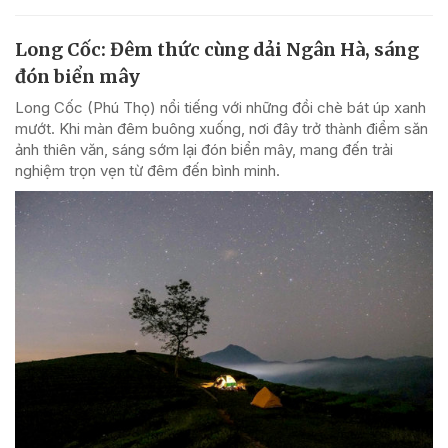
Long Cốc: Đêm thức cùng dải Ngân Hà, sáng
đón biển mây
Long Cốc (Phú Thọ) nổi tiếng với những đồi chè bát úp xanh
mướt. Khi màn đêm buông xuống, nơi đây trở thành điểm săn
ảnh thiên văn, sáng sớm lại đón biển mây, mang đến trải
nghiệm trọn vẹn từ đêm đến bình minh.