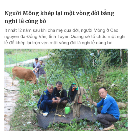
Người Mông khép lại một vòng đời bằng
nghi lễ cúng bò
Ít nhất 12 năm sau khi cha mẹ qua đời, người Mông ở Cao
nguyên đá Đồng Văn, tỉnh Tuyên Quang sẽ tổ chức một nghi
lễ để khép lại trọn vẹn một vòng đời là nghi lễ cúng bò