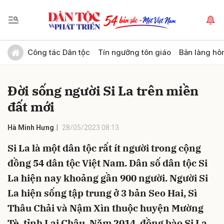
Gửi bình luận
Công tác Dân tộc
Tín ngưỡng tôn giáo
Bản làng hô
Đời sống người Si La trên miền
đất mới
Hà Minh Hưng
28/05/2023 08:13
Si La là một dân tộc rất ít người trong cộng
Hủy
Gửi
đồng 54 dân tộc Việt Nam. Dân số dân tộc Si
La hiện nay khoảng gần 900 người. Người Si
La hiện sống tập trung ở 3 bản Seo Hai, Sì
Thâu Chải và Nậm Xìn thuộc huyện Mường
Tè, tỉnh Lai Châu. Năm 2014, đồng bào Si La