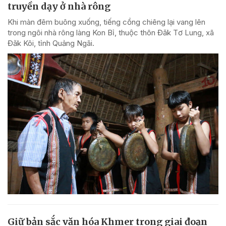
truyền dạy ở nhà rông
Khi màn đêm buông xuống, tiếng cồng chiêng lại vang lên
trong ngôi nhà rông làng Kon Bỉ, thuộc thôn Đăk Tơ Lung, xã
Đăk Kôi, tỉnh Quảng Ngãi.
Giữ bản sắc văn hóa Khmer trong giai đoạn