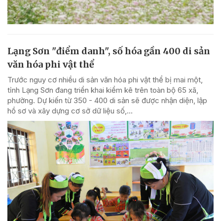
Lạng Sơn "điểm danh", số hóa gần 400 di sản
văn hóa phi vật thể
Trước nguy cơ nhiều di sản văn hóa phi vật thể bị mai một,
tỉnh Lạng Sơn đang triển khai kiểm kê trên toàn bộ 65 xã,
phường. Dự kiến từ 350 - 400 di sản sẽ được nhận diện, lập
hồ sơ và xây dựng cơ sở dữ liệu số,...