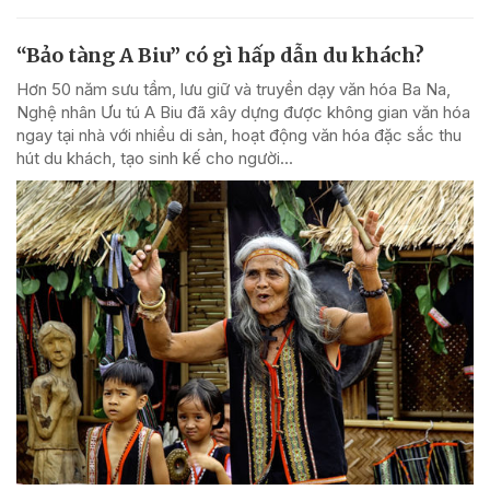
“Bảo tàng A Biu” có gì hấp dẫn du khách?
Hơn 50 năm sưu tầm, lưu giữ và truyền dạy văn hóa Ba Na,
Nghệ nhân Ưu tú A Biu đã xây dựng được không gian văn hóa
ngay tại nhà với nhiều di sản, hoạt động văn hóa đặc sắc thu
hút du khách, tạo sinh kế cho người...