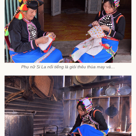
Phụ nữ Si La nổi tiếng là giỏi thêu thùa may vá…